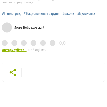
повідомити про це редакцію
#Павлоград
#Национальнаягвардия
#школа
#Булаховка
Игорь Войцеховский
0,0
Авторизуйтесь
, щоб оцінити