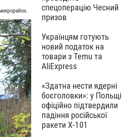
спецоперацію Чесний
 микрорайон.
призов
Українцям готують
новий податок на
товари з Temu та
AliExpress
«Здатна нести ядерні
боєголовки»: у Польщі
офіційно підтвердили
падіння російської
ракети Х-101