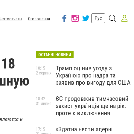
Рус
Фотоотчеты
Оголошення
ОСТАННІ НОВИНИ
.18
Трамп оцінив угоду з
10:15
2 серпня
Україною про надра та
ошную
заявив про вигоду для США
ЄС продовжив тимчасовий
18:42
31 липня
захист українців ще на рік:
проте є виключення
являются и
«Здатна нести ядерні
17:15