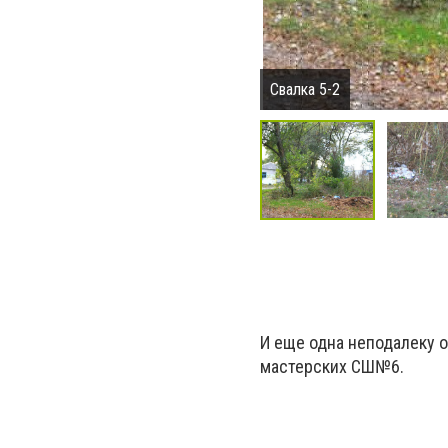
Свалка 5-2
И еще одна неподалеку 
мастерских СШ№6.