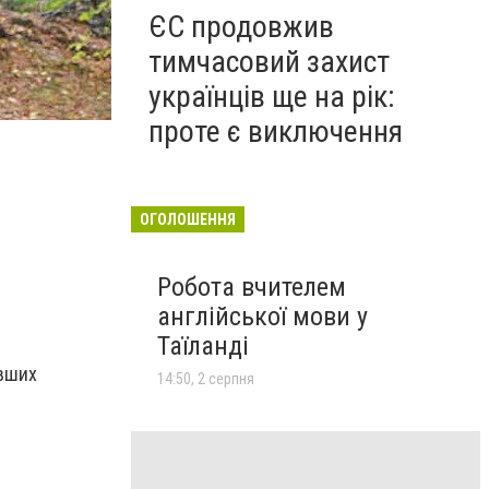
ЄС продовжив
тимчасовий захист
українців ще на рік:
Свалка f 5-1
проте є виключення
ОГОЛОШЕННЯ
Робота вчителем
англійської мови у
Таїланді
ывших
14:50, 2 серпня