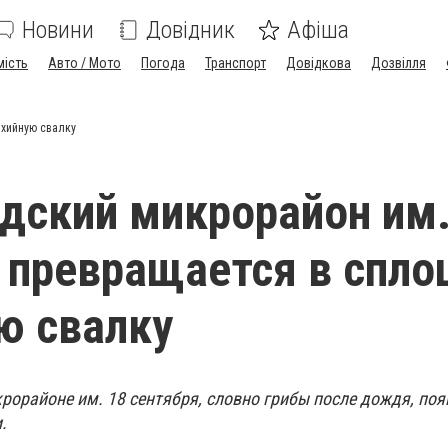
Новини
Довідник
Афіша
мість
Авто / Мото
Погода
Транспорт
Довідкова
Дозвілля
ихийную свалку
дский микрорайон им
 превращается в спл
ю свалку
рорайоне им. 18 сентября, словно грибы после дождя, по
.