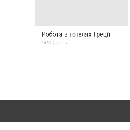
Робота в готелях Греції
14:50, 2 серпня
лограда. Для інтернет-видань обов'язкове розміщення прямого, відкритого для