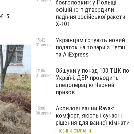
31 липня
боєголовки»: у Польщі
офіційно підтвердили
падіння російської ракети
 №15.
Х-101
Українцям готують новий
15:42
31 липня
податок на товари з Temu
та AliExpress
Обшуки у понад 100 ТЦК по
12:05
31 липня
Україні: ДБР проводить
спецоперацію Чесний
призов
Акрилові ванни Ravak:
15:00
30 липня
комфорт, якість і сучасні
рішення для ванної кімнати
НОВИНИ КОМПАНІЙ