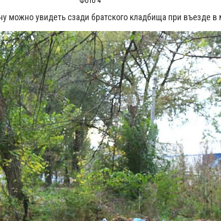
Фото 4
ну можно увидеть сзади братского кладбища при въезде в