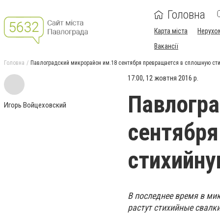
Головна
Карта міста
Нерухо
Вакансії
Головна
Павлоградский микрорайон им.18 сентября превращается в сплошную ст
17:00, 12 жовтня 2016 р.
Павлогра
Игорь Войцеховский
сентября
стихийну
В последнее время в мик
растут стихийные свалки