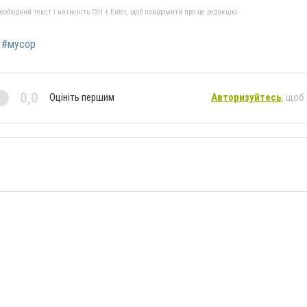
бхідний текст і натисніть Ctrl + Enter, щоб повідомити про це редакцію
#мусор
0,0
Оцініть першим
Авторизуйтесь
, щоб