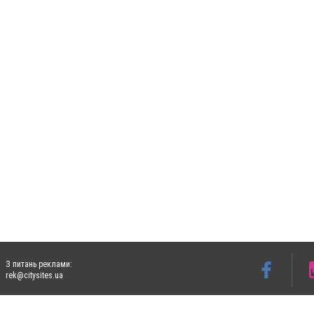
З питань реклами:
rek@citysites.ua
Допускається цитування матеріалів без отримання попередньої згоди 5632.com.ua за