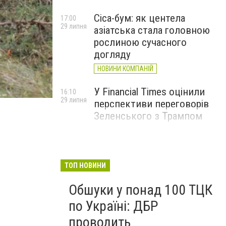
Cica-бум: як центела
17:00
29 липня
азіатська стала головною
рослиною сучасного
догляду
НОВИНИ КОМПАНІЙ
Фото 3
У Financial Times оцінили
16:10
29 липня
перспективи переговорів
Зеленського з Трампом
ТОП НОВИНИ
Обшуки у понад 100 ТЦК
по Україні: ДБР
проводить