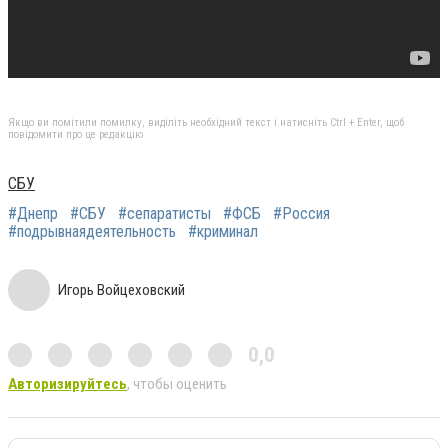
Якщо ви помітили помилку, виділіть необхідний текст і натисніть Ctrl + Enter, щоб
повідомити про це редакцію
СБУ
#Днепр
#СБУ
#сепаратисты
#ФСБ
#Россия
#подрывнаядеятельность
#криминал
Игорь Войцеховский
0,0
Авторизируйтесь
, чтобы оценить