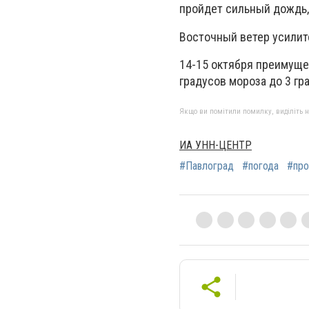
пройдет сильный дождь, 
Восточный ветер усилитс
14-15 октября преимуще
градусов мороза до 3 гра
Якщо ви помітили помилку, виділіть нео
ИА УНН-ЦЕНТР
#Павлоград
#погода
#про