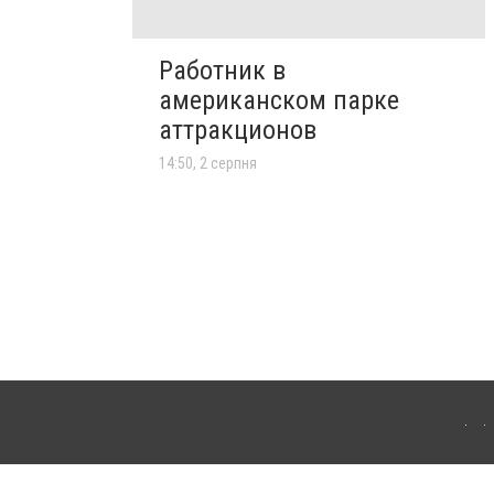
Работник в
американском парке
аттракционов
14:50, 2 серпня
лограда. Для інтернет-видань обов'язкове розміщення прямого, відкритого для