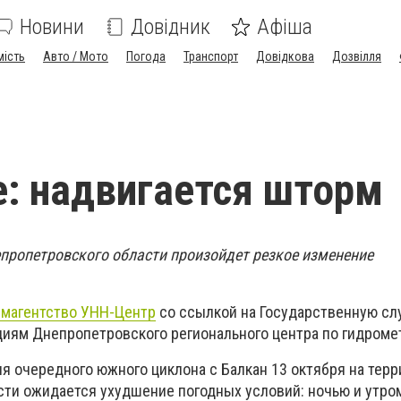
Новини
Довідник
Афіша
мість
Авто / Мото
Погода
Транспорт
Довідкова
Дозвілля
: надвигается шторм
непропетровского области произойдет резкое изменение
магентство УНН-Центр
со ссылкой на Государственную сл
иям Днепропетровского регионального центра по гидроме
 очередного южного циклона с Балкан 13 октября на терр
ти ожидается ухудшение погодных условий: ночью и утром