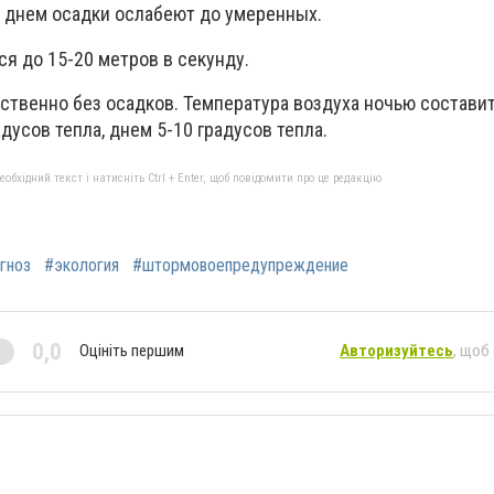
днем ​​осадки ослабеют до умеренных.
я до 15-20 метров в секунду.
ственно без осадков. Температура воздуха ночью составит
дусов тепла, днем ​​5-10 градусов тепла.
бхідний текст і натисніть Ctrl + Enter, щоб повідомити про це редакцію
гноз
#экология
#штормовоепредупреждение
0,0
Оцініть першим
Авторизуйтесь
, щоб