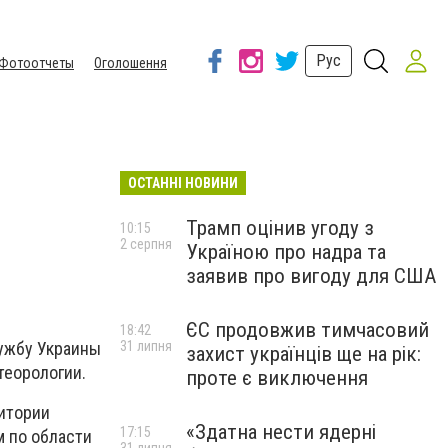
Рус
Фотоотчеты
Оголошення
ОСТАННІ НОВИНИ
Трамп оцінив угоду з
10:15
2 серпня
Україною про надра та
заявив про вигоду для США
ЄС продовжив тимчасовий
18:42
31 липня
ужбу Украины
захист українців ще на рік:
теорологии.
проте є виключення
итории
«Здатна нести ядерні
17:15
 по области