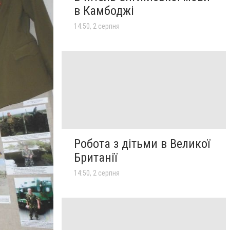
в Камбоджі
14:50, 2 серпня
Робота з дітьми в Великої
Британії
14:50, 2 серпня