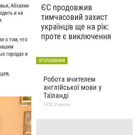
ЄС продовжив
вья, Абхазии
одить и на
тимчасовий захист
ки.
українців ще на рік:
проте є виключення
и о том, что
 нашим
ых городах и
ОГОЛОШЕННЯ
цев,
Робота вчителем
англійської мови у
Таїланді
14:50, 2 серпня