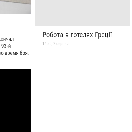
Робота в готелях Греції
кончил
14:50, 2 серпня
 93-й
во время боя.