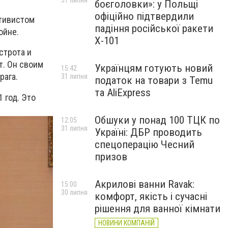
31 липня
боєголовки»: у Польщі
офіційно підтвердили
ктивистом
падіння російської ракети
ойне.
Х-101
строта и
т. Он своим
Українцям готують новий
15:42
рага.
31 липня
податок на товари з Temu
та AliExpress
 год. Это
Обшуки у понад 100 ТЦК по
12:05
31 липня
Україні: ДБР проводить
спецоперацію Чесний
призов
Акрилові ванни Ravak:
15:00
30 липня
комфорт, якість і сучасні
рішення для ванної кімнати
НОВИНИ КОМПАНІЙ