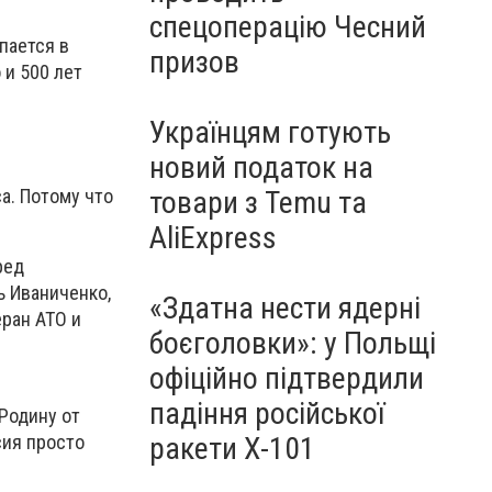
спецоперацію Чесний
пается в
призов
 и 500 лет
Українцям готують
новий податок на
а. Потому что
товари з Temu та
AliExpress
ред
ь Иваниченко,
«Здатна нести ядерні
еран АТО и
боєголовки»: у Польщі
офіційно підтвердили
падіння російської
Родину от
ракети Х-101
сия просто