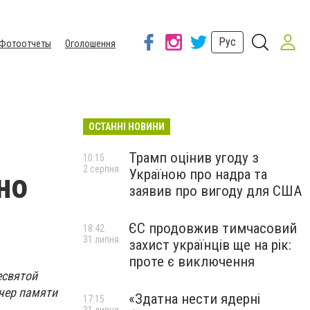
Рус
Фотоотчеты
Оголошення
ОСТАННІ НОВИНИ
Трамп оцінив угоду з
10:15
2 серпня
Україною про надра та
но
заявив про вигоду для США
ЄС продовжив тимчасовий
18:42
31 липня
захист українців ще на рік:
проте є виключення
есвятой
ечер памяти
«Здатна нести ядерні
17:15