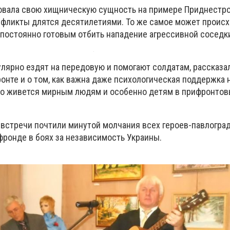
вала свою хищническую сущность на примере Приднестро
нфликты длятся десятилетиями. То же самое может происх
 постоянно готовым отбить нападение агрессивной сосед
лярно ездят на передовую и помогают солдатам, рассказал
ронте и о том, как важна даже психологическая поддержка
ело живется мирным людям и особенно детям в прифронтов
 встречи почтили минутой молчания всех героев-павлоград
фронде в боях за независимость Украины.