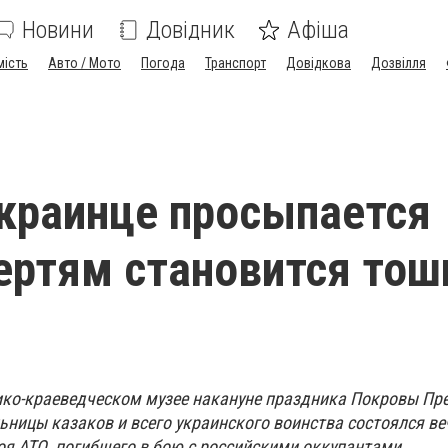
Новини
Довідник
Афіша
мість
Авто / Мото
Погода
Транспорт
Довідкова
Дозвілля
украинце просыпается
чертям становится тош
ко-краеведческом музее накануне праздника Покровы Пр
ьницы казаков и всего украинского воинства состоялся в
оя АТО, погибшего в бою с российскими оккупантами.