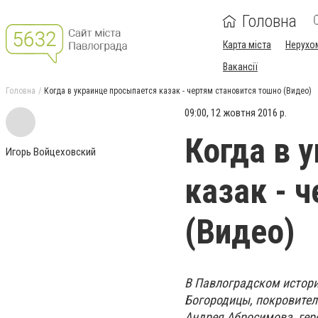
Головна
Карта міста
Нерухо
Вакансії
Головна
Когда в украинце просыпается казак - чертям становится тошно (Видео)
09:00, 12 жовтня 2016 р.
Когда в 
Игорь Войцеховский
казак - 
(Видео)
В Павлоградском истори
Богородицы, покровител
Андрея Абросимова, гер