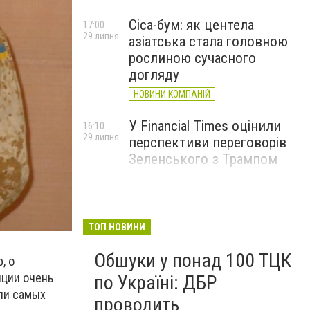
Cica-бум: як центела
17:00
29 липня
азіатська стала головною
рослиною сучасного
догляду
НОВИНИ КОМПАНІЙ
У Financial Times оцінили
16:10
29 липня
перспективи переговорів
Зеленського з Трампом
ТОП НОВИНИ
Обшуки у понад 100 ТЦК
, о
иции очень
по Україні: ДБР
ли самых
проводить