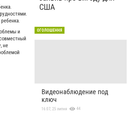
США
енка.
трудностями.
 ребенка.
ОГОЛОШЕННЯ
роблемы и
е совместный
, не
проблемой
Видеонаблюдение под
ключ
44
16:07, 25 липня