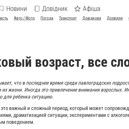
Новини
Довідник
Афіша
мість
Авто / Мото
Погода
Транспорт
Довідкова
Дозвілля
овый возраст, все сл
вает, что в последнее время среди павлоградских подрос
и из жизни. Иногда это привлечение внимания взрослых. И
 для ребенка ситуацию.
 это важный и сложный период, который может сопровожд
ями, драматизацией ситуации, экспериментами с алкогол
ым поведением.