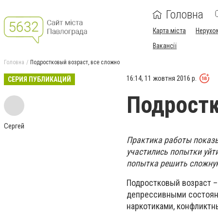
Головна
Карта міста
Нерухо
Вакансії
Головна
Подростковый возраст, все сложно
16:14, 11 жовтня 2016 р.
СЕРИЯ ПУБЛИКАЦИЙ
Подростк
Сергей
Практика работы показы
участились попытки уйт
попытка решить сложную
Подростковый возраст –
депрессивными состояни
наркотиками, конфликтн