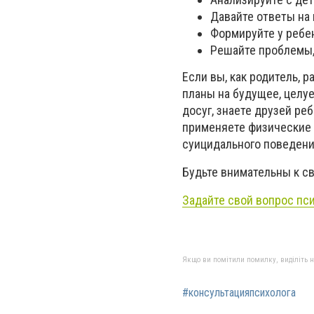
Давайте ответы на
Формируйте у ребен
Решайте проблемы,
Если вы, как родитель, 
планы на будущее, целу
досуг, знаете друзей ре
применяете физические 
суицидального поведени
Будьте внимательны к с
Задайте свой вопрос пс
Якщо ви помітили помилку, виділіть нео
#консультацияпсихолога