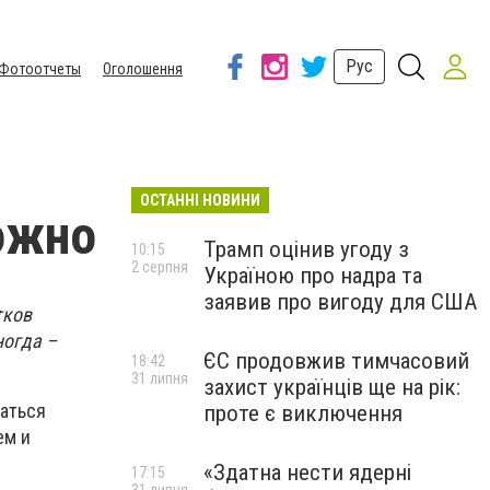
Рус
Фотоотчеты
Оголошення
ОСТАННІ НОВИНИ
ожно
Трамп оцінив угоду з
10:15
2 серпня
Україною про надра та
заявив про вигоду для США
тков
ногда –
ЄС продовжив тимчасовий
18:42
31 липня
захист українців ще на рік:
аться
проте є виключення
ем и
«Здатна нести ядерні
17:15