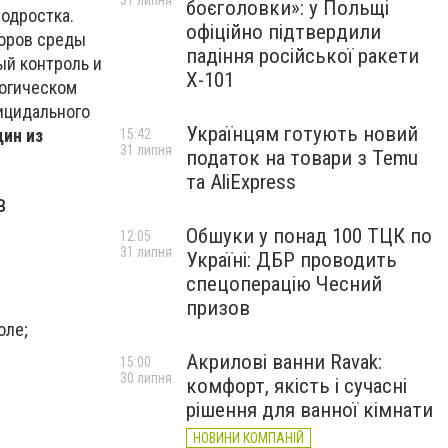
31 липня
боєголовки»: у Польщі
подростка.
офіційно підтвердили
торов среды
падіння російської ракети
ый контроль и
Х-101
логическом
ицидального
Українцям готують новий
дин из
15:42
31 липня
податок на товари з Temu
та AliExpress
в
Обшуки у понад 100 ТЦК по
12:05
31 липня
Україні: ДБР проводить
спецоперацію Чесний
призов
оле;
Акрилові ванни Ravak:
15:00
30 липня
комфорт, якість і сучасні
рішення для ванної кімнати
НОВИНИ КОМПАНІЙ