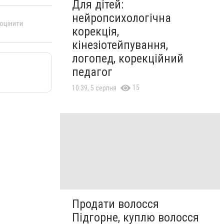
Для дітей:
нейропсихологічна
 оцінити
корекція,
кінезіотейпування,
логопед, корекційний
педагог
15
10:39, 5 серпня
Продати волосся
Підгорне, куплю волосся