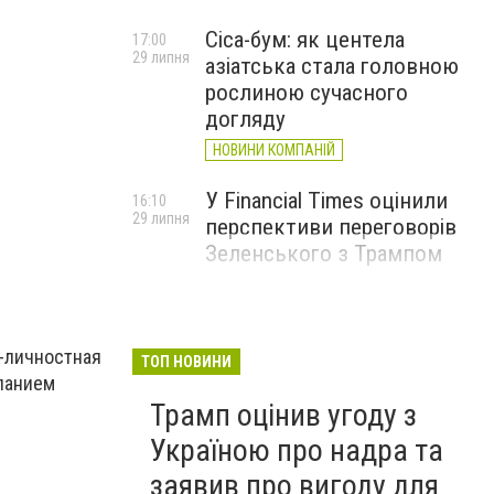
Cica-бум: як центела
17:00
29 липня
азіатська стала головною
рослиною сучасного
догляду
НОВИНИ КОМПАНІЙ
У Financial Times оцінили
16:10
29 липня
перспективи переговорів
Зеленського з Трампом
о-личностная
ТОП НОВИНИ
еланием
Трамп оцінив угоду з
Україною про надра та
заявив про вигоду для