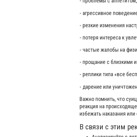
- проблемы с аппетитом;
- агрессивное поведение
- резкие изменения наст
- потеря интереса к увл
- частые жалобы на физ
- прощание с близкими и
- реплики типа «все бес
- дарение или уничтоже
Важно помнить, что суи
реакция на происходящее
избежать наказания или
В связи с этим р
Анализируйте с дет