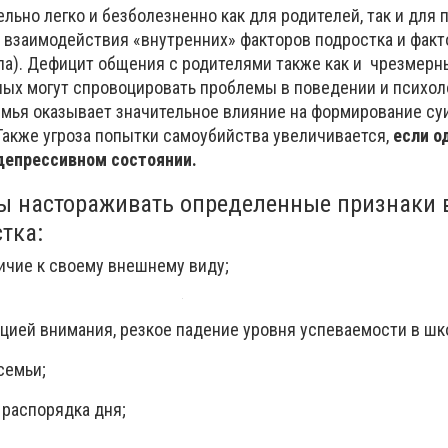
льно легко и безболезненно как для родителей, так и для 
т взаимодействия «внутренних» факторов подростка и фак
ола). Дефицит общения с родителями также как и чрезмерн
лых могут спровоцировать проблемы в поведении и психо
емья оказывает значительное влияние на формирование су
Также угроза попытки самоубийства увеличивается,
если о
 депрессивном состоянии.
ы настораживать определенные признаки 
тка:
личие к своему внешнему виду;
ацией внимания, резкое падение уровня успеваемости в шк
семьи;
 распорядка дня;