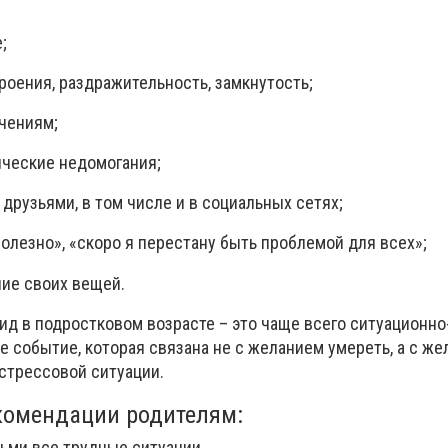
;
роения, раздражительность, замкнутость;
ечениям;
ические недомогания;
 друзьями, в том числе и в социальных сетях;
полезно», «скоро я перестану быть проблемой для всех»;
ние своих вещей.
цид в подростковом возрасте – это чаще всего ситуационн
 событие, которая связана не с желанием умереть, а с ж
 стрессовой ситуации.
екомендации родителям:
ьми все трудные ситуации.