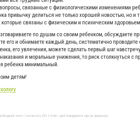
 вопросы, связанные с физиологическими изменениями реб
ка привычку делиться не только хорошей новостью, но и 
 которые связаны с физическим и психическим здоровьем
разговариваете по душам со своим ребенком, обсуждаете п
ете его и обнимаете каждый день, систематично проводит
бенка, его увлечения, можете сделать первый шаг навстречу
наказания и моральные унижения, то риск столкнуться с 
я ребенка минимальный.
воим детям!
ихологу
бхідний текст і натисніть Ctrl + Enter, щоб повідомити про це редакцію