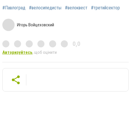
#Павлоград
#велосипедисты
#велоквест
#третийсектор
Игорь Войцеховский
0,0
Авторизуйтесь
, щоб оцінити