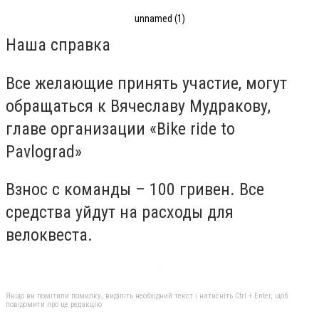
unnamed (1)
Наша справка
Все желающие принять участие, могут
обращаться к Вячеславу Мудракову,
главе организации «Bike ride to
Pavlograd»
Взнос с команды – 100 гривен. Все
средства уйдут на расходы для
велоквеста.
Якщо ви помітили помилку, виділіть необхідний текст і натисніть Ctrl + Enter, щоб
повідомити про це редакцію