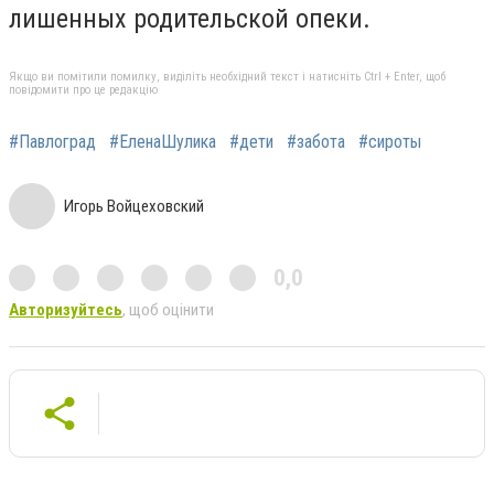
лишенных родительской опеки.
Якщо ви помітили помилку, виділіть необхідний текст і натисніть Ctrl + Enter, щоб
повідомити про це редакцію
#Павлоград
#ЕленаШулика
#дети
#забота
#сироты
Игорь Войцеховский
0,0
Авторизуйтесь
, щоб оцінити