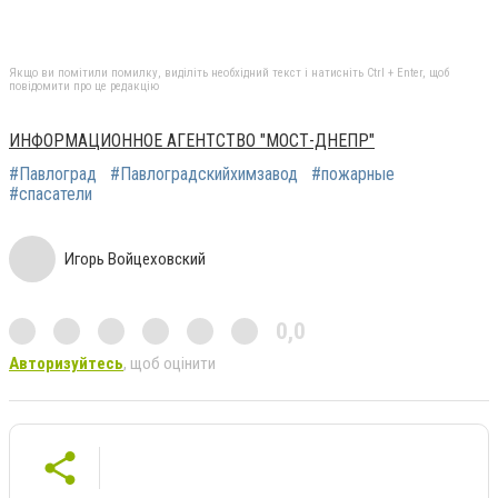
Якщо ви помітили помилку, виділіть необхідний текст і натисніть Ctrl + Enter, щоб
повідомити про це редакцію
ИНФОРМАЦИОННОЕ АГЕНТСТВО "МОСТ-ДНЕПР"
#Павлоград
#Павлоградскийхимзавод
#пожарные
#спасатели
Игорь Войцеховский
0,0
Авторизуйтесь
, щоб оцінити