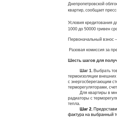
Днепропетровской облго
квартир, сообщает прес
Условия кредитования дл
1000 до 50000 гривен сро
Первоначальный взнос –
 Разовая комиссия за пр
Шесть шагов для получ
Шаг 1.
 Выбрать то
термоизоляции внешних с
с энергосберегающим сте
терморегуляторами, счет
Для квартиры в мн
радиаторы с терморегуля
тепла.
Шаг 2.
 Предостави
фактура на выбранный то