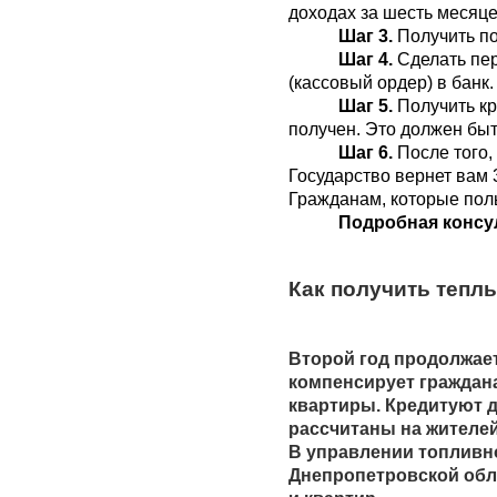
доходах за шесть месяце
Шаг 3.
 Получить п
Шаг 4.
 Сделать пе
(кассовый ордер) в банк.
Шаг 5.
 Получить кр
получен. Это должен быт
Шаг 6.
 После того
Государство вернет вам 
Гражданам, которые пол
Подробная консуль
Как получить теплы
Второй год продолжает
компенсирует граждана
квартиры. Кредитуют д
рассчитаны на жителей
В управлении топливно
Днепропетровской обл