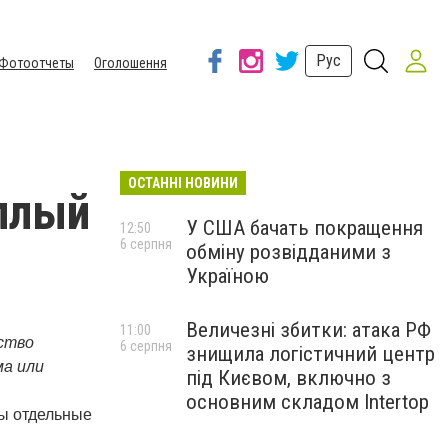
Рус
Фотоотчеты
Оголошення
ОСТАННІ НОВИНИ
плый
У США бачать покращення
12:50
6 серпня
обміну розвідданими з
Україною
Величезні збитки: атака РФ
11:00
тво 
6 серпня
знищила логістичний центр
а или 
під Києвом, включно з
основним складом Intertop
ы отдельные 