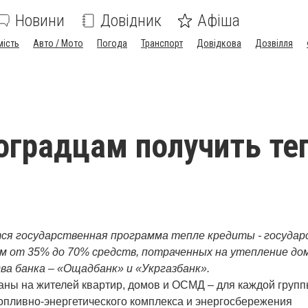
Новини
Довідник
Афіша
мість
Авто / Мото
Погода
Транспорт
Довідкова
Дозвілля
оградцам получить те
ся государственная программа тепле кредиты - государс
 от 35% до 70% средств, потраченных на утепление дом
а банка – «Ощадбанк» и «Укргазбанк». 
аны на жителей квартир, домов и ОСМД – для каждой групп
опливно-энергетического комплекса и энергосбережения 