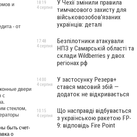
У Чехії змінили правила
18:19
мов и 
4 серпня
тимчасового захисту для
військовозобов'язаних
українців: деталі
ита - от 
Безпілотники атакували
17:48
4 серпня
НПЗ у Самарській області та
склади Wildberries у двох
регіонах рф
У застосунку Резерв+
14:00
4 серпня
стався масовий збій —
конные двери 
додаток не відкривається
с 
а.
м стеклом, 
Що насправді відбувається
10:15
ераторы 
4 серпня
з українською ракетою FP-
9: відповідь Fire Point
ны быть счет-
вка о 