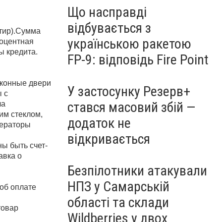
Що насправді
відбувається з
тир).Сумма 
українською ракетою
оцентная 
ы кредита.
FP-9: відповідь Fire Point
конные двери 
У застосунку Резерв+
с 
стався масовий збій —
ла
м стеклом, 
додаток не
ераторы 
відкривається
ны быть счет-
вка о 
Безпілотники атакували
НПЗ у Самарській
об оплате 
області та склади
овар 
Wildberries у двох