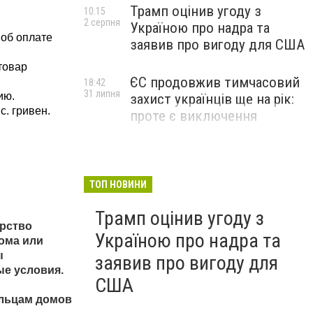
Трамп оцінив угоду з
10:15
2 серпня
Україною про надра та
об оплате 
заявив про вигоду для США
товар 
ЄС продовжив тимчасовий
18:42
31 липня
ю. 
захист українців ще на рік:
. гривен. 
проте є виключення
ТОП НОВИНИ
Трамп оцінив угоду з
рство 
Україною про надра та
ома или 
 
заявив про вигоду для
е условия. 
США
льцам домов 