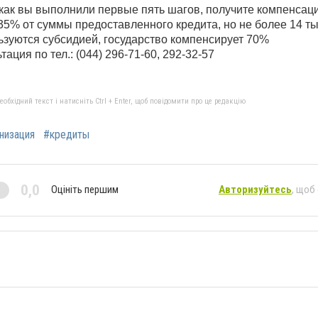
 как вы выполнили первые пять шагов, получите компенсаци
35% от суммы предоставленного кредита, но не более 14 тыс
ьзуются субсидией, государство компенсирует 70%
ация по тел.: (044) 296-71-60, 292-32-57
бхідний текст і натисніть Ctrl + Enter, щоб повідомити про це редакцію
низация
#кредиты
0,0
Оцініть першим
Авторизуйтесь
, щоб