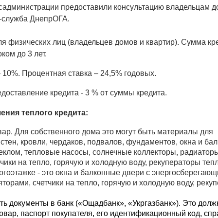
садминистрации предоставили консультацию владельцам до
с-служба ДнепрОГА.
я физических лиц (владельцев домов и квартир). Сумма кред
ком до 3 лет. 
 10%. Процентная ставка – 24,5% годовых.
едоставление кредита - 3 % от суммы кредита.
ения теплого кредита:
вар. Для собственного дома это могут быть материалы для 
тен, кровли, чердаков, подвалов, фундаментов, окна и бал
клом, тепловые насосы, солнечные коллекторы, радиаторы 
чики на тепло, горячую и холодную воду, рекуператоры тепл
огоэтажке - это окна и балконные двери с энергосберегающи
торами, счетчики на тепло, горячую и холодную воду, рекуп
ть документы в банк («Ощадбанк», «Укргазбанк»). Это долж
вар, паспорт покупателя, его идентификационный код, спра