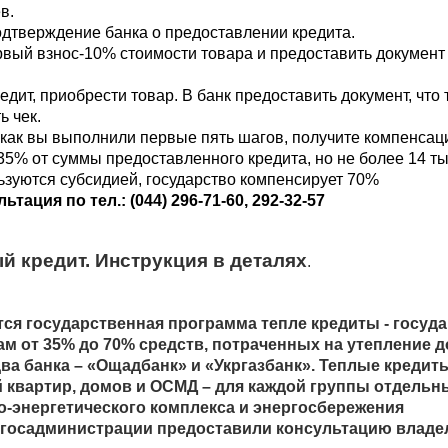
в.
одтверждение банка о предоставлении кредита.
рвый взнос-10% стоимости товара и предоставить документ 
едит, приобрести товар. В банк предоставить документ, что 
ь чек.
, как вы выполнили первые пять шагов, получите компенсаци
35% от суммы предоставленного кредита, но не более 14 тыс
ьзуются субсидией, государство компенсирует 70%
тация по тел.: (044) 296-71-60, 292-32-57
й кредит. Инструкция в деталях
.
ся государственная программа тепле кредиты - госуда
м от 35% до 70% средств, потраченных на утепление д
ва банка – «Ощадбанк» и «Укргазбанк». Теплые кредиты
 квартир, домов и ОСМД – для каждой группы отдельны
-энергетического комплекса и энергосбережения 
госадминистрации предоставили консультацию владе