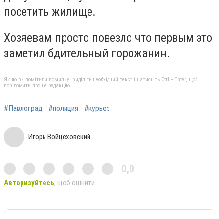
посетить жилище.
Хозяевам просто повезло что первым это
заметил бдительный горожанин.
Якщо ви помітили помилку, виділіть необхідний текст і натисніть Ctrl + Enter, щоб
повідомити про це редакцію
#Павлоград
#полиция
#курьез
Игорь Войцеховский
0,0
Авторизуйтесь
, щоб оцінити