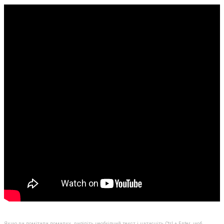
Якщо ви помітили помилку, виділіть необхідний текст і натисніть Ctrl + Enter, щоб