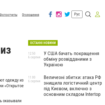
Рус
Фотоотчеты
Оголошення
ОСТАННІ НОВИНИ
 из
У США бачать покращення
12:50
6 серпня
обміну розвідданими з
Україною
Величезні збитки: атака РФ
11:00
ают одежду из
6 серпня
знищила логістичний центр
ции «Открытое
під Києвом, включно з
основним складом Intertop
щь оказывали