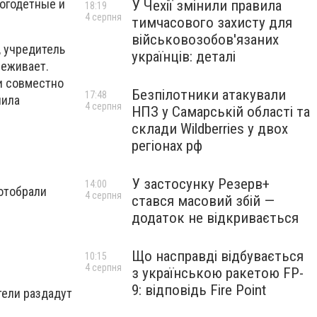
ногодетные и
У Чехії змінили правила
18:19
4 серпня
тимчасового захисту для
військовозобов'язаних
, учредитель
українців: деталі
реживает.
ни совместно
Безпілотники атакували
17:48
лила
4 серпня
НПЗ у Самарській області та
склади Wildberries у двох
регіонах рф
У застосунку Резерв+
14:00
 отобрали
4 серпня
стався масовий збій —
додаток не відкривається
Що насправді відбувається
10:15
4 серпня
з українською ракетою FP-
9: відповідь Fire Point
тели раздадут