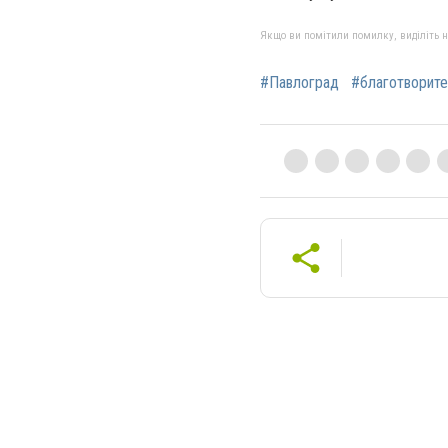
Якщо ви помітили помилку, виділіть нео
#Павлоград
#благотворите