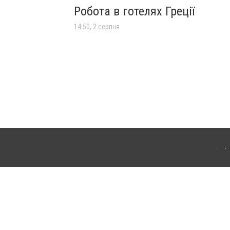
Робота в готелях Греції
14:50, 2 серпня
лограда. Для інтернет-видань обов'язкове розміщення прямого, відкритого для
лама" публікуються на правах реклами.
ості
Правила сайту