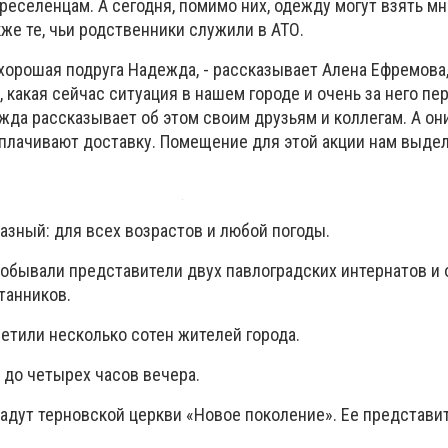
еселенцам. А сегодня, помимо них, одежду могут взять м
же те, чьи родственники служили в АТО.
 хорошая подруга Надежда, - рассказывает Алена Ефремова
, какая сейчас ситуация в нашем городе и очень за него пе
жда рассказывает об этом своим друзьям и коллегам. А о
плачивают доставку. Помещение для этой акции нам выде
зный: для всех возрастов и любой погоды.
побывали представители двух павлоградских интернатов и
танников.
етили несколько сотен жителей города.
 до четырех часов вечера.
дут терновской церкви «Новое поколение». Ее представи