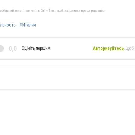
бхідний текст і натисніть Ctrl + Enter, щоб повідомити про це редакцію
льность
#Италия
0,0
Оцініть першим
Авторизуйтесь
, щоб