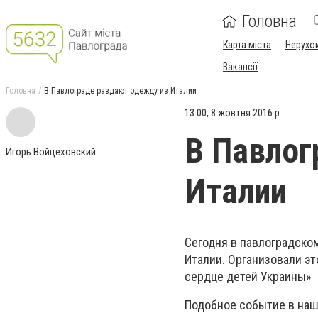
Головна
Карта міста
Нерухо
Вакансії
Головна
В Павлограде раздают одежду из Италии
13:00, 8 жовтня 2016 р.
В Павлог
Игорь Войцеховский
Италии
Сегодня в павлоградско
Италии. Организовали э
сердце детей Украины»
Подобное событие в наш