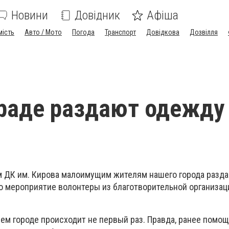
Новини
Довідник
Афіша
мість
Авто / Мото
Погода
Транспорт
Довідкова
Дозвілля
раде раздают одежду
м ДК им. Кирова малоимущим жителям нашего города разд
то мероприятие волонтеры из благотворительной организа
ем городе происходит не первый раз. Правда, ранее помо