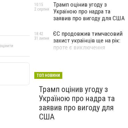
Трамп оцінив угоду з
10:15
2 серпня
Україною про надра та
заявив про вигоду для США
ЄС продовжив тимчасовий
18:42
31 липня
захист українців ще на рік:
 оцінити
проте є виключення
ТОП НОВИНИ
Трамп оцінив угоду з
Україною про надра та
заявив про вигоду для
США