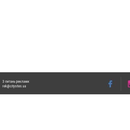
З питань реклами:
rek@citysites.ua
Допускається цитування матеріалів без отримання попередньої згоди 5632.com.ua за
пошукових систем гіперпосилання на цитовані статті не нижче другого абзацу в тек
Матеріали з плашками "Новини компаній", "Промо", "Партнерський матеріал", "Партнер
Реклама на сайті
Ф