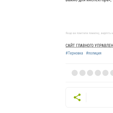
Якщо ви помітили помилку, виділіть нео
САЙТ ГЛАВНОГО УПРАВЛЕ
#Терновка
#полиция