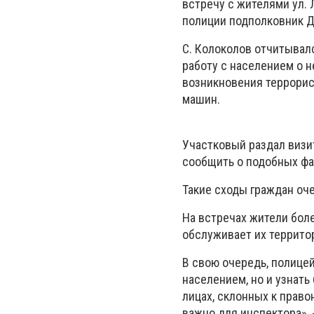
встречу с жителями ул.
полиции подполковник Д
С. Колоколов отчитывал
работу с населением о 
возникновения террорис
машин.
Участковый раздал визи
сообщить о подобных фа
Такие сходы граждан оче
На встречах жители бол
обслуживает их террито
В свою очередь, полице
населением, но и узнать
лицах, склонных к право
важно для инспектора», 