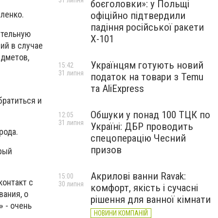
31 липня
боєголовки»: у Польщі
ленко.
офіційно підтвердили
падіння російської ракети
ительную
Х-101
ий в случае
едметов,
Українцям готують новий
15:42
31 липня
податок на товари з Temu
та AliExpress
братиться и
Обшуки у понад 100 ТЦК по
12:05
31 липня
Україні: ДБР проводить
рода.
спецоперацію Чесний
призов
орый
Акрилові ванни Ravak:
15:00
контакт с
30 липня
комфорт, якість і сучасні
вания, о
рішення для ванної кімнати
 - очень
НОВИНИ КОМПАНІЙ