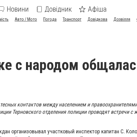
Новини
Довідник
Афіша
мість
Авто / Мото
Погода
Транспорт
Довідкова
Дозвілля
ке с народом общалас
 тесных контактов между населением и правоохранителям
иции Терновского отделения полиции проводят встречи с 
ждан организовывал участковый инспектор капитан С. Коло