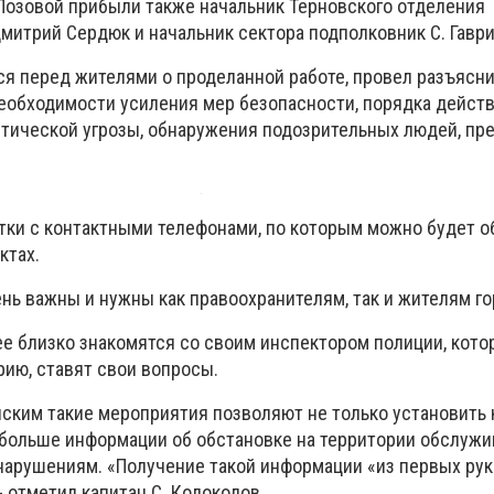
 Лозовой прибыли также начальник Терновского отделения
митрий Сердюк и начальник сектора подполковник С. Гаври
ся перед жителями о проделанной работе, провел разъясн
необходимости усиления мер безопасности, порядка действ
тической угрозы, обнаружения подозрительных людей, пр
тки с контактными телефонами, по которым можно будет о
ктах.
нь важны и нужны как правоохранителям, так и жителям го
ее близко знакомятся со своим инспектором полиции, кот
рию, ставят свои вопросы.
йским такие мероприятия позволяют не только установить 
 больше информации об обстановке на территории обслужи
нарушениям. «Получение такой информации «из первых рук»
- отметил капитан С. Колоколов.