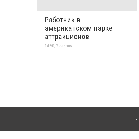
Работник в
американском парке
аттракционов
14:50, 2 серпня
лограда. Для інтернет-видань обов'язкове розміщення прямого, відкритого для