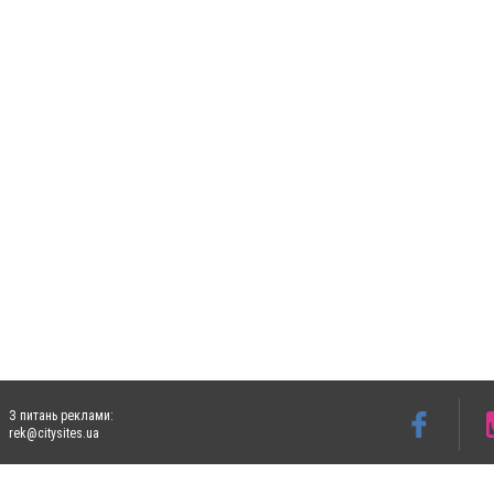
З питань реклами:
rek@citysites.ua
Допускається цитування матеріалів без отримання попередньої згоди 5632.com.ua за