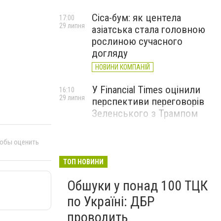
Cica-бум: як центела
17:00
29 липня
азіатська стала головною
рослиною сучасного
догляду
НОВИНИ КОМПАНІЙ
У Financial Times оцінили
16:10
29 липня
перспективи переговорів
Зеленського з Трампом
тобы оценить
ТОП НОВИНИ
Обшуки у понад 100 ТЦК
по Україні: ДБР
проводить