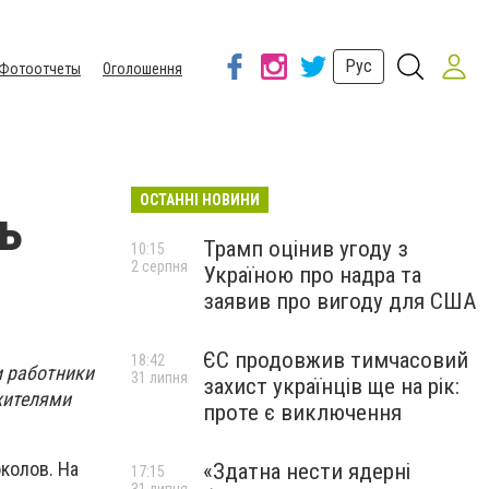
Рус
Фотоотчеты
Оголошення
ОСТАННІ НОВИНИ
ь
Трамп оцінив угоду з
10:15
2 серпня
Україною про надра та
заявив про вигоду для США
ЄС продовжив тимчасовий
18:42
и работники
31 липня
захист українців ще на рік:
жителями
проте є виключення
колов. На
«Здатна нести ядерні
17:15