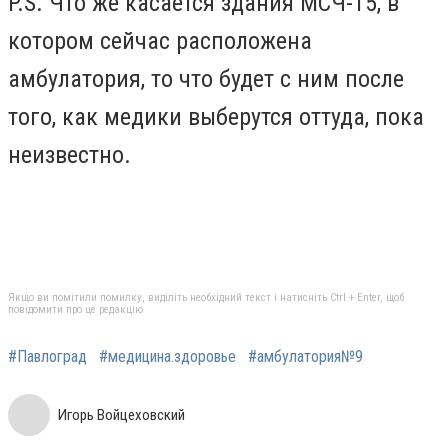
P.S. Что же касается здания МСЧ-15, в
котором сейчас расположена
амбулатория, то что будет с ним после
того, как медики выберутся оттуда, пока
неизвестно.
Якщо ви помітили помилку, виділіть необхідний текст і натисніть Ctrl + Enter, щоб
повідомити про це редакцію
#Павлоград
#медицина.здоровье
#амбулатория№9
Игорь Войцеховский