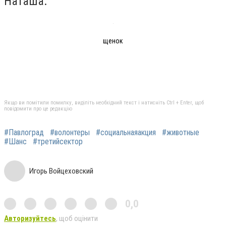
Наташа.
щенок
Якщо ви помітили помилку, виділіть необхідний текст і натисніть Ctrl + Enter, щоб
повідомити про це редакцію
#Павлоград
#волонтеры
#социальнаяакция
#животные
#Шанс
#третийсектор
Игорь Войцеховский
0,0
Авторизуйтесь
, щоб оцінити