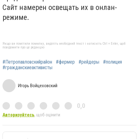
Сайт намерен освещать их в онлан-
режиме.
Якщо ви помітили помилку, виділіть необхідний текст і натисніть Ctrl + Enter, щоб
повідомити про це редакцію
#Петропавловскийрайон
#фермер
#рейдеры
#полиция
#гражданскиеактивисты
Игорь Войцеховский
0,0
Авторизуйтесь
, щоб оцінити