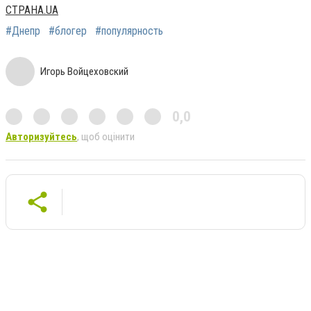
СТРАНА.UA
#Днепр
#блогер
#популярность
Игорь Войцеховский
0,0
Авторизуйтесь
, щоб оцінити