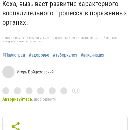
Коха, вызывает развитие характерного
воспалительного процесса в пораженных
органах.
Якщо ви помітили помилку, виділіть необхідний текст і натисніть Ctrl + Enter, щоб
повідомити про це редакцію
#Павлоград
#здоровье
#туберкулез
#вакцинация
Игорь Войцеховский
0,0
Авторизуйтесь
, щоб оцінити