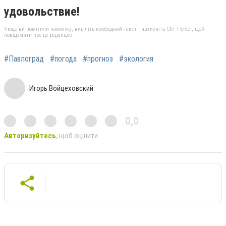
удовольствие!
Якщо ви помітили помилку, виділіть необхідний текст і натисніть Ctrl + Enter, щоб
повідомити про це редакцію
#Павлоград
#погода
#прогноз
#экология
Игорь Войцеховский
0,0
Авторизуйтесь
, щоб оцінити