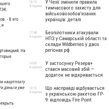
У Чехії змінили правила
18:19
авшего
4 серпня
тимчасового захисту для
ТЭК.
військовозобов'язаних
українців: деталі
в. - В его
 и
Безпілотники атакували
17:48
4 серпня
НПЗ у Самарській області та
склади Wildberries у двох
регіонах рф
ртовицкий. На
оторые
У застосунку Резерв+
14:00
4 серпня
стався масовий збій —
додаток не відкривається
и квартплату
ти деньги уже
Що насправді відбувається
10:15
4 серпня
з українською ракетою FP-
9: відповідь Fire Point
рекрыть