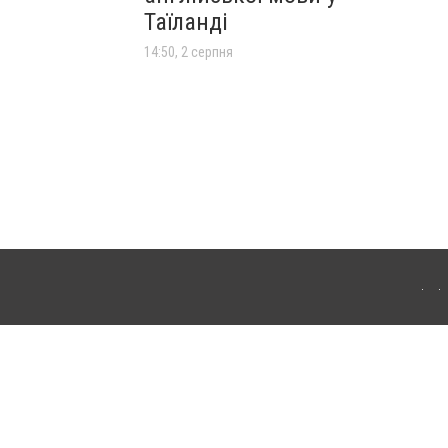
Таїланді
14:50, 2 серпня
лограда. Для інтернет-видань обов'язкове розміщення прямого, відкритого для
лама" публікуються на правах реклами.
ості
Правила сайту