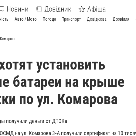
Новини
Довідник
Афіша
мість
Авто / Мото
Погода
Транспорт
Довідкова
Дозвілля
 Комарова
отят установить
е батареи на крыше
ки по ул. Комарова
цы получили деньги от ДТЭКа
ОСМД на ул. Комарова 3-А получили сертификат на 10 тися