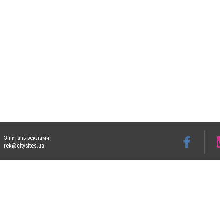
З питань реклами:
rek@citysites.ua
Допускається цитування матеріалів без отримання попередньої згоди 5632.com.ua за
пошукових систем гіперпосилання на цитовані статті не нижче другого абзацу в тек
Матеріали з плашками "Новини компаній", "Промо", "Партнерський матеріал", "Партнер
Реклама на сайті
Ф