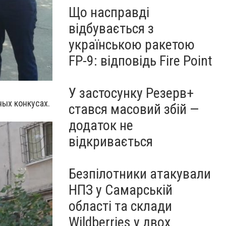
Що насправді
відбувається з
українською ракетою
FP-9: відповідь Fire Point
У застосунку Резерв+
ных конкусах.
стався масовий збій —
додаток не
відкривається
Безпілотники атакували
НПЗ у Самарській
області та склади
Wildberries у двох