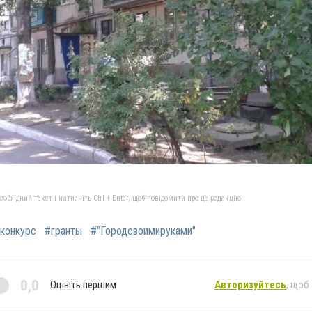
бхідний текст і натисніть Ctrl + Enter, щоб повідомити про це редакцію
конкурс
#гранты
#"Городсвоимируками"
0,0
Оцініть першим
Авторизуйтесь
, щоб