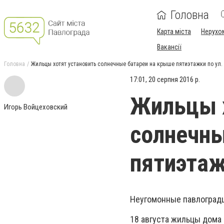
Головна
Карта міста
Нерухо
Вакансії
Головна
Жильцы хотят установить солнечные батареи на крыше пятиэтажки по ул.
17:01, 20 серпня 2016 р.
Жильцы х
Игорь Войцеховский
солнечны
пятиэтаж
Неугомонные павлоград
18 августа жильцы дома 