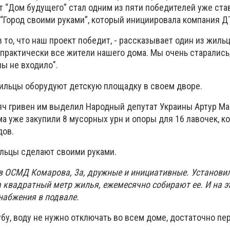
кт “Дом будущего” стал одним из пяти победителей уже ст
“Город своими руками”, который инициировала компания Д
то, что наш проект победит, - рассказывает один из жильцо
практически все жители нашего дома. Мы очень старались,
ы не входило".
ильцы оборудуют детскую площадку в своем дворе.
яч гривен им выделил Народный депутат Украины Артур Ма
а уже закупили 8 мусорных урн и опоры для 16 лавочек, к
дов.
льцы сделают своими руками.
 ОСМД Комарова, 3а, дружные и инициативные. Установил
а квадратный метр жилья, ежемесячно собирают ее. И на э
набжения в подвале.
убу, воду не нужно отключать во всем доме, достаточно пе