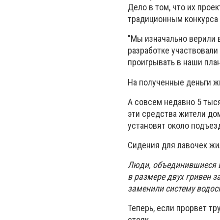
Дело в том, что их прое
традиционным конкурса 
"Мы изначально верили в 
разработке участвовали 
проигрывать в наши план
На полученные деньги ж
А совсем недавно 5 тыс
эти средства жители дом
установят около подъез
Сидения для лавочек жи
Люди, объединившиеся в
в размере двух гривен з
заменили систему водос
Теперь, если прорвет тр
стояк.