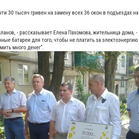
и 30 тысяч гривен на замену всех 36 окон в подъездах на
планов, - рассказывает Елена Пахомова, жительница дома, 
ные батареи для того, чтобы не платить за электоэнергию
мить много денег".