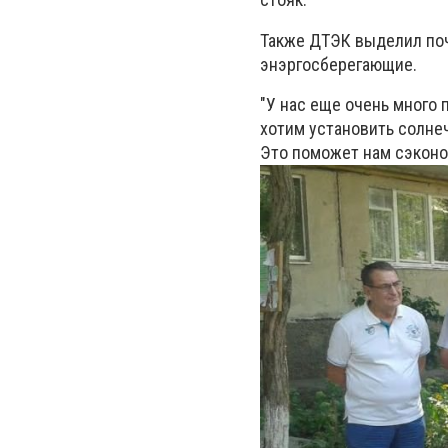
Также ДТЭК выделил почт
энэргосберегающие.
"У нас еще очень много 
хотим установить солнеч
Это поможет нам сэконо