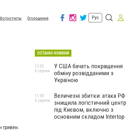
Рус
Фотоотчеты
Оголошення
ОСТАННІ НОВИНИ
У США бачать покращення
12:50
6 серпня
обміну розвідданими з
Україною
Величезні збитки: атака РФ
11:00
6 серпня
знищила логістичний центр
під Києвом, включно з
основним складом Intertop
ч гривен.