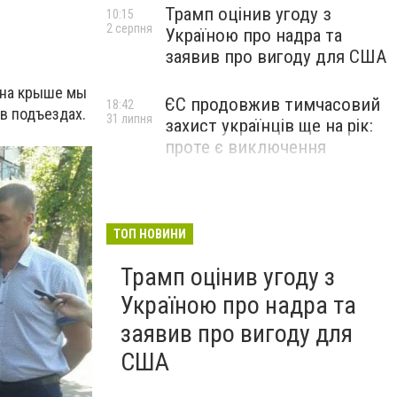
Трамп оцінив угоду з
10:15
2 серпня
Україною про надра та
заявив про вигоду для США
- на крыше мы
ЄС продовжив тимчасовий
18:42
 в подъездах.
31 липня
захист українців ще на рік:
проте є виключення
ТОП НОВИНИ
Трамп оцінив угоду з
Україною про надра та
заявив про вигоду для
США