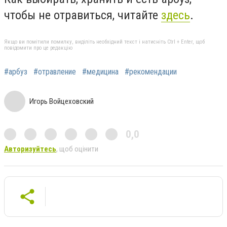
чтобы не отравиться, читайте
здесь
.
Якщо ви помітили помилку, виділіть необхідний текст і натисніть Ctrl + Enter, щоб
повідомити про це редакцію
#арбуз
#отравление
#медицина
#рекомендации
Игорь Войцеховский
0,0
Авторизуйтесь
, щоб оцінити