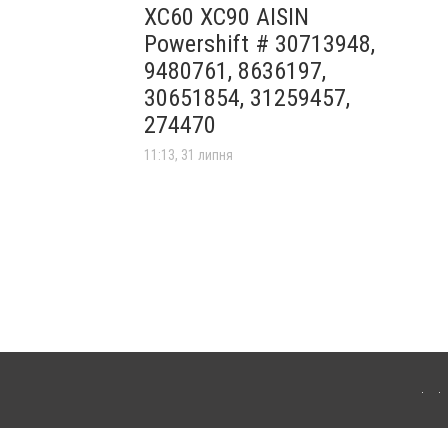
XC60 XC90 AISIN
Powershift # 30713948,
9480761, 8636197,
30651854, 31259457,
274470
11:13, 31 липня
лограда. Для інтернет-видань обов'язкове розміщення прямого, відкритого для