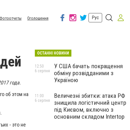
Рус
Фотоотчеты
Оголошення
ОСТАННІ НОВИНИ
адей
У США бачать покращення
12:50
6 серпня
обміну розвідданими з
Україною
017 года.
го об этом на
Величезні збитки: атака РФ
11:00
6 серпня
знищила логістичний центр
під Києвом, включно з
и.
основним складом Intertop
ьих - это не