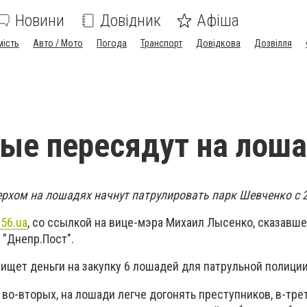
Новини
Довідник
Афіша
мість
Авто / Мото
Погода
Транспорт
Довідкова
Дозвілля
ые пересядут на лош
ерхом на лошадях начнут патрулировать парк Шевченко с 2
56.ua
, со ссылкой на вице-мэра Михаил Лысенко, сказавше
 "Днепр.Пост".
 ищет деньги на закупку 6 лошадей для патрульной полици
 во-вторых, на лошади легче догонять преступников, в-трет