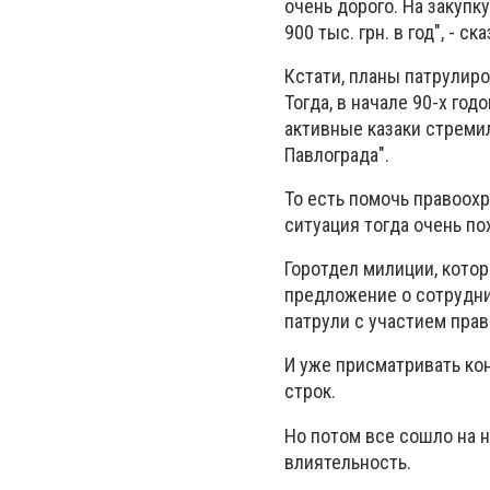
очень дорого. На закуп
900 тыс. грн. в год", - с
Кстати, планы патрулиро
Тогда, в начале 90-х го
активные казаки стреми
Павлограда".
То есть помочь правоохр
ситуация тогда очень п
Горотдел милиции, котор
предложение о сотрудни
патрули с участием пра
И уже присматривать ко
строк.
Но потом все сошло на н
влиятельность.