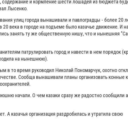
ку, содержание и кормление шести лошадей из бюджета буд
казал Лысенко.
вания улиц города вынашивали и павлоградцы - более 20 л
дов 20 века в городе на подъеме было казачье движение. И 
лись занять ту же общественную нишу, что и нынешняя "С
анителям патрулировать город и навести в нем порядок (
оходила на нынешнюю).
ым в то время руководил Николай Пономарчук, охотно отк
честве. Сообща вынашивали планы организовать конные к
воохранителей.
нюшню начали. О чем казаки сразу же радостно сообщили а
ет. А казачья организация раздробилась и утратила свою