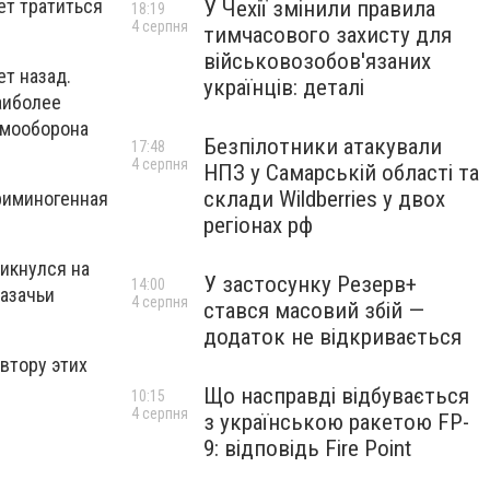
ет тратиться
У Чехії змінили правила
18:19
4 серпня
тимчасового захисту для
військовозобов'язаних
ет назад.
українців: деталі
наиболее
амооборона
Безпілотники атакували
17:48
4 серпня
НПЗ у Самарській області та
склади Wildberries у двох
криминогенная
регіонах рф
ликнулся на
У застосунку Резерв+
14:00
азачьи
4 серпня
стався масовий збій —
додаток не відкривається
втору этих
Що насправді відбувається
10:15
4 серпня
з українською ракетою FP-
9: відповідь Fire Point