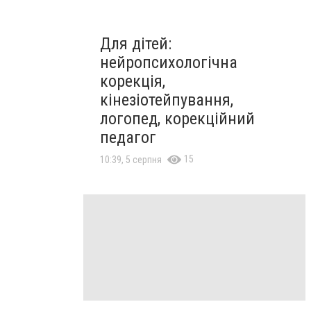
Для дітей:
нейропсихологічна
корекція,
кінезіотейпування,
логопед, корекційний
педагог
15
10:39, 5 серпня