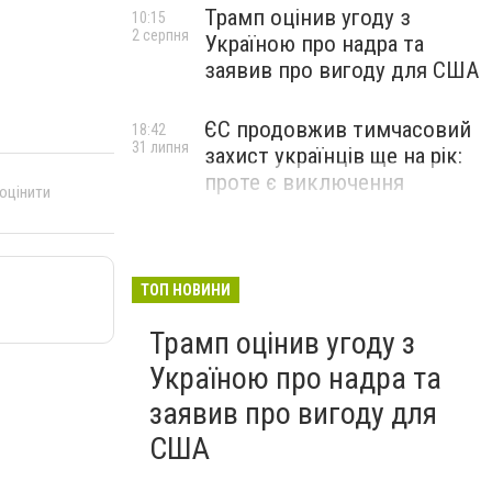
Трамп оцінив угоду з
10:15
2 серпня
Україною про надра та
заявив про вигоду для США
ЄС продовжив тимчасовий
18:42
31 липня
захист українців ще на рік:
проте є виключення
 оцінити
ТОП НОВИНИ
Трамп оцінив угоду з
Україною про надра та
заявив про вигоду для
США