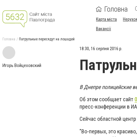
Головна
Карта міста
Нерухо
Вакансії
Головна
Патрульные пересядут на лошадей
18:30, 16 серпня 2016 р.
Патрульн
Игорь Войцеховский
В Днепре полицейские в
Об этом сообщает сайт
0
пресс-конференции в ИА
Сейчас областной центр
"Во-первых, это красиво,