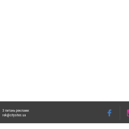
З питань реклами:
rek@citysites.ua
Допускається цитування матеріалів без отримання попередньої згоди 5632.com.ua за