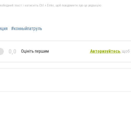
бхідний текст і натисніть Ctrl + Enter, щоб повідомити про це редакцію
иция
#конныйпатруль
0,0
Оцініть першим
Авторизуйтесь
, щоб