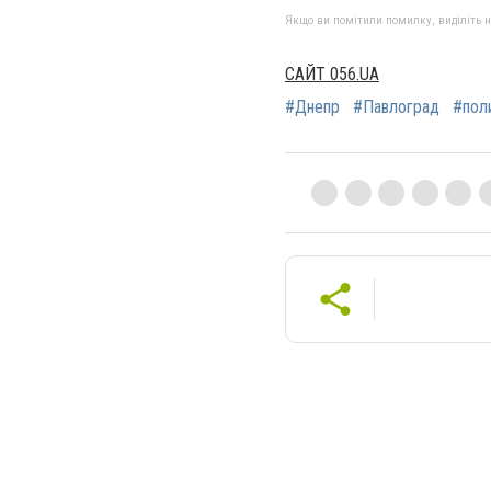
Якщо ви помітили помилку, виділіть нео
САЙТ 056.UA
#Днепр
#Павлоград
#пол