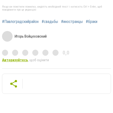
Якщо ви помітили помилку, виділіть необхідний текст і натисніть Ctrl + Enter, щоб
повідомити про це редакцію
#Павлоградскийрайон
#свадьбы
#иностранцы
#браки
Игорь Войцеховский
0,0
Авторизуйтесь
, щоб оцінити