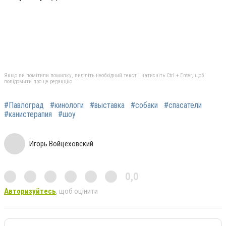
Якщо ви помітили помилку, виділіть необхідний текст і натисніть Ctrl + Enter, щоб
повідомити про це редакцію
#Павлоград
#кинологи
#выставка
#собаки
#спасатели
#канистерапия
#шоу
Игорь Войцеховский
0,0
Авторизуйтесь
, щоб оцінити