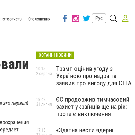
Рус
Фотоотчеты
Оголошення
ОСТАННІ НОВИНИ
овали
Трамп оцінив угоду з
10:15
2 серпня
Україною про надра та
заявив про вигоду для США
ЄС продовжив тимчасовий
18:42
е это первый
31 липня
захист українців ще на рік:
проте є виключення
авоохранения
передает
«Здатна нести ядерні
17:15