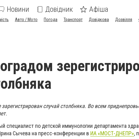
Новини
Довідник
Афіша
мість
Авто / Мото
Погода
Транспорт
Довідкова
Дозвілля
оградом зерегистрир
толбняка
 зарегистрирован случай столбняка. Во всем приднепровь
ет.
ый специалист по детской иммунологии департамента здр
Ирина Сычева на пресс-конференции в
ИА «МОСТ-ДНЕПР»
, 