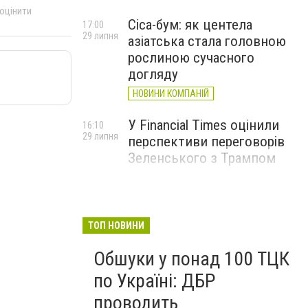
 оцінити
Cica-бум: як центела
17:00
29 липня
азіатська стала головною
рослиною сучасного
догляду
НОВИНИ КОМПАНІЙ
У Financial Times оцінили
16:10
29 липня
перспективи переговорів
Зеленського з Трампом
ТОП НОВИНИ
Обшуки у понад 100 ТЦК
по Україні: ДБР
проводить