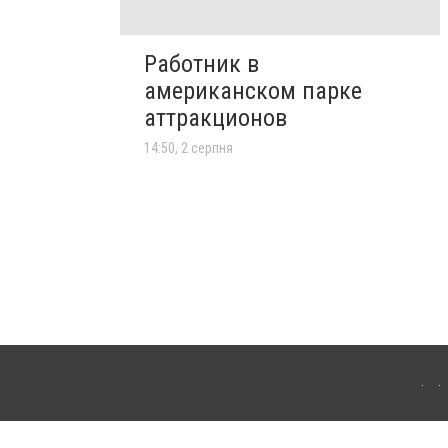
Работник в
американском парке
аттракционов
14:50, 2 серпня
лограда. Для інтернет-видань обов'язкове розміщення прямого, відкритого для