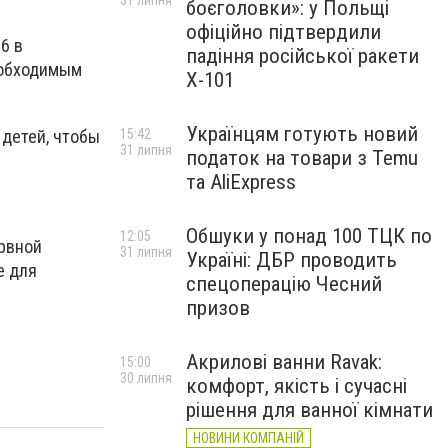
31 липня
боєголовки»: у Польщі
офіційно підтвердили
6 в
падіння російської ракети
еобходимым
Х-101
Українцям готують новий
 детей, чтобы
15:42
31 липня
податок на товари з Temu
та AliExpress
Обшуки у понад 100 ТЦК по
12:05
рвной
31 липня
Україні: ДБР проводить
е для
спецоперацію Чесний
призов
Акрилові ванни Ravak:
15:00
30 липня
комфорт, якість і сучасні
рішення для ванної кімнати
НОВИНИ КОМПАНІЙ