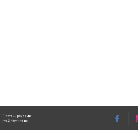
З питань реклами:
rek@citysites.ua
Допускається цитування матеріалів без отримання попередньої згоди 5632.com.ua за