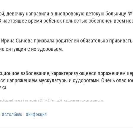
, девочку направили ​​в днепровскую детскую больницу № 
 В настоящее время ребенок полностью обеспечен всем н
 Ирина Сычева призвала родителей
обязательно прививать
ие ситуации с их здоровьем.
кционное заболевание, характеризующееся поражением не
я напряжением мускулатуры и судорогами. Очень опасно
ека.
бхідний текст і натисніть Ctrl + Enter, щоб повідомити про це редакцію
#столбняк
#инфекция