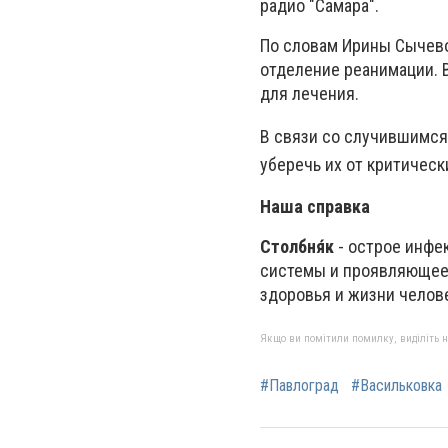
радио "Самара".
По словам Ирины Сычевой
отделение реанимации.
для лечения.
В связи со случившимся
уберечь их от критическ
Наша справка
Столбня́к
- острое инфе
системы и проявляющеес
здоровья и жизни челов
Якщо ви помітили помилку, виділіть нео
#Павлоград
#Васильковка