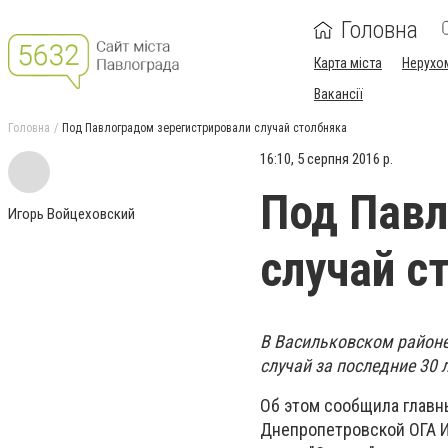
Головна
Карта міста
Нерухо
Вакансії
Головна
Под Павлоградом зерегистрировали случай столбняка
16:10, 5 серпня 2016 р.
Под Павл
Игорь Войцеховский
случай с
В Васильковском районе
случай за последние 30 л
Об этом сообщила главн
Днепропетровской ОГА 