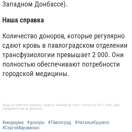
Западном Донбассе).
Наша справка
Количество доноров, которые регулярно
сдают кровь в павлоградском отделении
трансфузиологии превышает 2 000. Они
полностью обеспечивают потребности
городской медицины.
Якщо ви помітили помилку, виділіть необхідний текст і натисніть Ctrl + Enter, щоб
повідомити про це редакцію
#медицина
#доноры
#Павлоград
#НатальяКуцевол
#СергейАвраменко