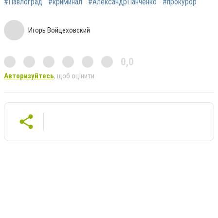
#Павлоград
#криминал
#АлександрПанченко
#прокурор
Игорь Войцеховский
0,0
Авторизуйтесь
, щоб оцінити