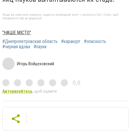
Якщо ви помітили помилку, виділіть необхідний текст і натисніть Ctrl + Enter, щоб
повідомити про це редакцію
"НАШЕ МІСТО"
#Днепропетровская область
#каракурт
#опасность
#черная вдова
#пауки
Игорь Войцеховский
0,0
Авторизуйтесь
, щоб оцінити