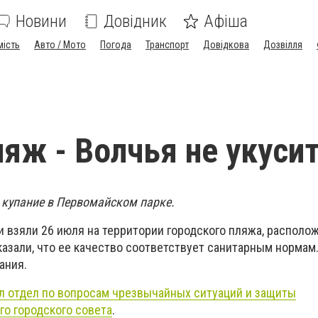
Новини
Довідник
Афіша
мість
Авто / Мото
Погода
Транспорт
Довідкова
Дозвілля
ляж - Волчья не укусит
 купание в Первомайском парке.
 взяли 26 июля на территории городского пляжа, располо
азали, что ее качество соответствует санитарным нормам.
ания.
 отдел по вопросам чрезвычайных ситуаций и защиты
го городского совета
.