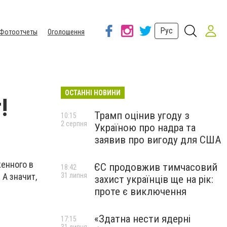
Рус
Фотоотчеты
Оголошення
ОСТАННІ НОВИНИ
!
Трамп оцінив угоду з
10:15
2 серпня
Україною про надра та
заявив про вигоду для США
женного в
ЄС продовжив тимчасовий
18:42
31 липня
 А значит,
захист українців ще на рік:
проте є виключення
«Здатна нести ядерні
17:15