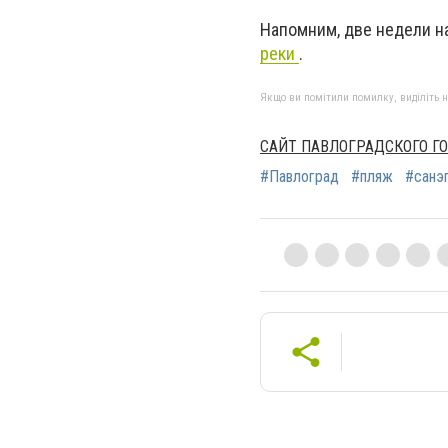
Напомним, две недели н
реки
.
Якщо ви помітили помилку, виділіть нео
САЙТ ПАВЛОГРАДСКОГО Г
#Павлоград
#пляж
#санэ