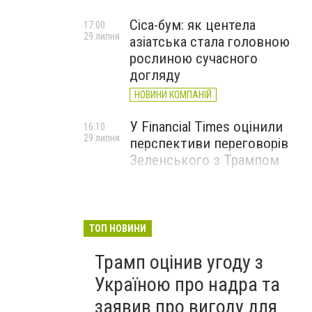
Cica-бум: як центела
17:00
29 липня
азіатська стала головною
рослиною сучасного
догляду
НОВИНИ КОМПАНІЙ
У Financial Times оцінили
16:10
29 липня
перспективи переговорів
Зеленського з Трампом
ТОП НОВИНИ
Трамп оцінив угоду з
Україною про надра та
заявив про вигоду для