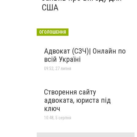
США
ОГОЛОШЕННЯ
Адвокат (СЗЧ)| Онлайн по
всій Україні
09:52, 27 липня
Створення сайту
адвоката, юриста під
ключ
10:48, 5 серпня