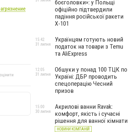
31 липня
боєголовки»: у Польщі
загрязнение
офіційно підтвердили
падіння російської ракети
Х-101
Українцям готують новий
15:42
31 липня
податок на товари з Temu
та AliExpress
Обшуки у понад 100 ТЦК по
12:05
31 липня
 оцінити
Україні: ДБР проводить
спецоперацію Чесний
призов
Акрилові ванни Ravak:
15:00
30 липня
комфорт, якість і сучасні
рішення для ванної кімнати
НОВИНИ КОМПАНІЙ