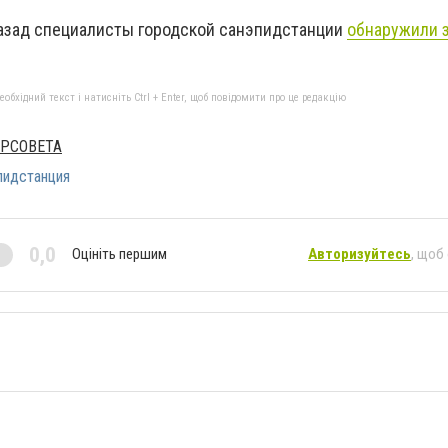
азад специалисты городской санэпидстанции
обнаружили 
бхідний текст і натисніть Ctrl + Enter, щоб повідомити про це редакцію
ОРСОВЕТА
пидстанция
0,0
Оцініть першим
Авторизуйтесь
, щоб