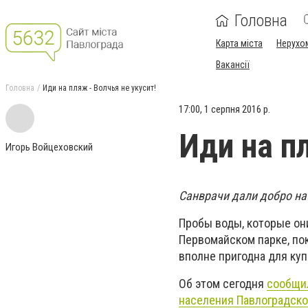
Головна
Карта міста
Нерухо
Вакансії
Головна
Иди на пляж - Волчья не укусит!
17:00, 1 серпня 2016 р.
Иди на п
Игорь Войцеховский
Санврачи дали добро на
Пробы воды, которые они
Первомайском парке, пок
вполне пригодна для куп
Об этом сегодня
сообщил
населения Павлоградско