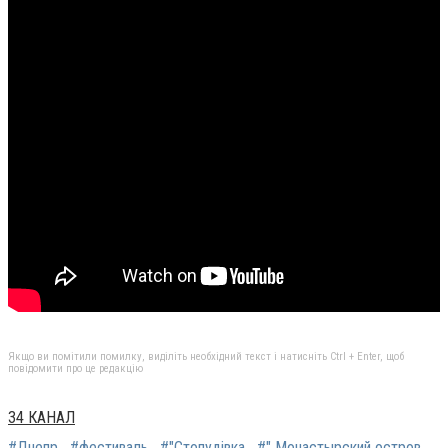
Якщо ви помітили помилку, виділіть необхідний текст і натисніть Ctrl + Enter, щоб
повідомити про це редакцію
34 КАНАЛ
#Днепр
#фестиваль
#"Стопудівка
#" Монастырский остров