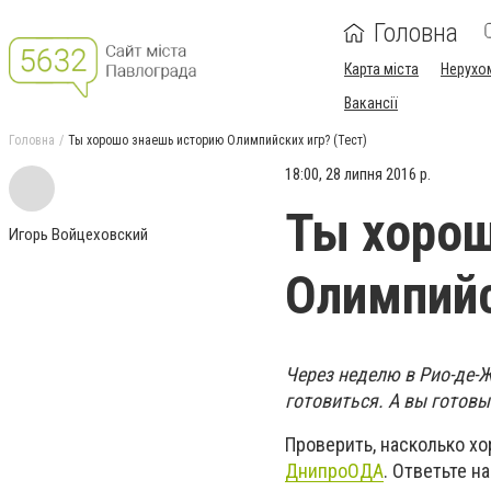
Головна
Карта міста
Нерухо
Вакансії
Головна
Ты хорошо знаешь историю Олимпийских игр? (Тест)
18:00, 28 липня 2016 р.
Ты хорош
Игорь Войцеховский
Олимпийс
Через неделю в Рио-де-
готовиться. А вы готов
Проверить, насколько х
ДнипроОДА
. Ответьте н