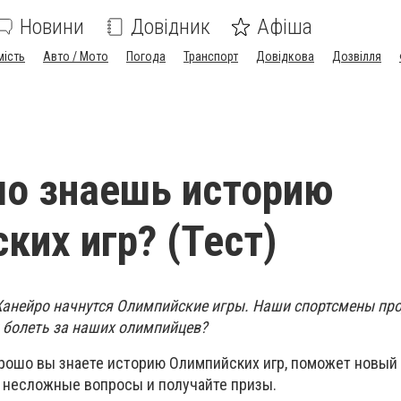
Новини
Довідник
Афіша
мість
Авто / Мото
Погода
Транспорт
Довідкова
Дозвілля
о знаешь историю
ких игр? (Тест)
Жанейро начнутся Олимпийские игры. Наши спортсмены п
ы болеть за наших олимпийцев?
орошо вы знаете историю Олимпийских игр, поможет новый 
а несложные вопросы и получайте призы.