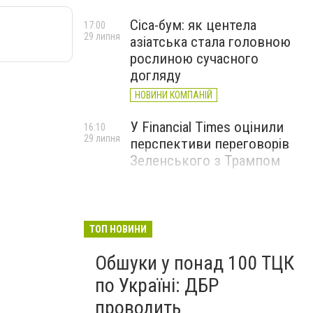
Cica-бум: як центела
17:00
29 липня
азіатська стала головною
рослиною сучасного
догляду
НОВИНИ КОМПАНІЙ
У Financial Times оцінили
16:10
29 липня
перспективи переговорів
Зеленського з Трампом
ТОП НОВИНИ
Обшуки у понад 100 ТЦК
по Україні: ДБР
проводить