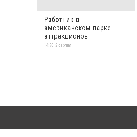
Работник в
американском парке
аттракционов
14:50, 2 серпня
лограда. Для інтернет-видань обов'язкове розміщення прямого, відкритого для