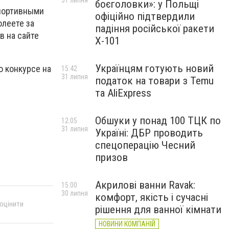
31 липня
боєголовки»: у Польщі
спортивными
офіційно підтвердили
олеете за
падіння російської ракети
в на сайте
Х-101
Українцям готують новий
о конкурсе на
15:42
31 липня
податок на товари з Temu
та AliExpress
Обшуки у понад 100 ТЦК по
12:05
31 липня
Україні: ДБР проводить
спецоперацію Чесний
призов
Акрилові ванни Ravak:
15:00
30 липня
комфорт, якість і сучасні
 оцінити
рішення для ванної кімнати
НОВИНИ КОМПАНІЙ