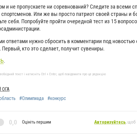
ом и не пропускаете ни соревнований? Следите за всеми 
 спортсменов. Или же вы просто патриот своей страны и б
те себя. Попробуйте пройти очередной тест из 15 вопросо
осадминистрации.
ми ответами нужно сбросить в комментарии под новостью 
. Первый, кто это сделает, получит сувениры.
СЬ
.
бхідний текст і натисніть Ctrl + Enter, щоб повідомити про це редакцію
 ОГА
область
#Олимпиада
#конкурс
0,0
Оцініть першим
Авторизуйтесь
, щоб