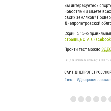
Вы интересуетесь спорт
новостями и знаете всех
своих земляков? Проверь
Днепропетровской облг
Скрин с 15-ю правильны
странице ОГА в Facebook
Пройти тест можно
ЗДЕ
Якщо ви помітили помилку, виділіть нео
САЙТ ДНЕПРОПЕТРОВСКОЙ
#тест
#Днепропетровская 