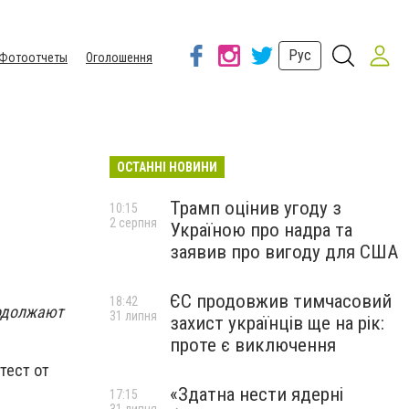
Рус
Фотоотчеты
Оголошення
ОСТАННІ НОВИНИ
Трамп оцінив угоду з
10:15
2 серпня
Україною про надра та
заявив про вигоду для США
ЄС продовжив тимчасовий
18:42
родолжают
31 липня
захист українців ще на рік:
проте є виключення
тест от
«Здатна нести ядерні
17:15