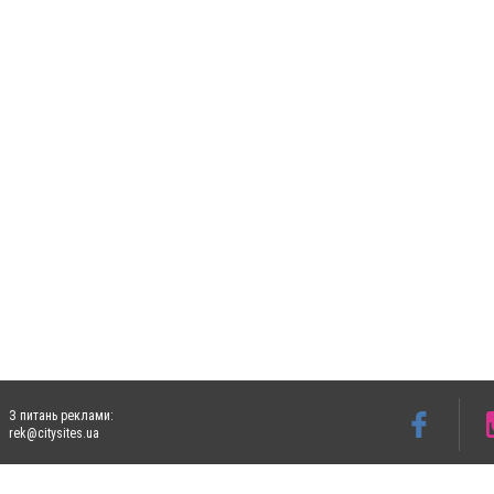
З питань реклами:
rek@citysites.ua
Допускається цитування матеріалів без отримання попередньої згоди 5632.com.ua за