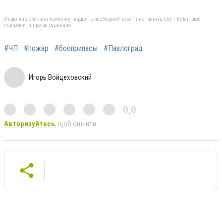
Якщо ви помітили помилку, виділіть необхідний текст і натисніть Ctrl + Enter, щоб
повідомити про це редакцію
#ЧП
#пожар
#боеприпасы
#Павлоград
Игорь Войцеховский
0,0
Авторизуйтесь
, щоб оцінити