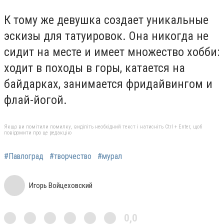
К тому же девушка создает уникальные
эскизы для татуировок. Она никогда не
сидит на месте и имеет множество хобби:
ходит в походы в горы, катается на
байдарках, занимается фридайвингом и
флай-йогой.
Якщо ви помітили помилку, виділіть необхідний текст і натисніть Ctrl + Enter, щоб
повідомити про це редакцію
#Павлоград
#творчество
#мурал
Игорь Войцеховский
0,0