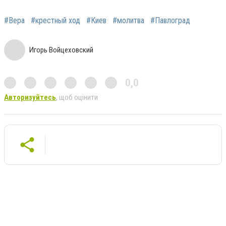
#Вера
#крестный ход
#Киев
#молитва
#Павлоград
Игорь Войцеховский
0,0
Авторизуйтесь
, щоб оцінити