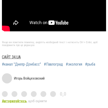
Якщо ви помітили помилку, виділіть необхідний текст і натисніть Ctrl + Enter, щоб
повідомити про це редакцію
САЙТ 34.UA
#канал "Днепр-Донбасс"
#Павлоград
#экология
#рыба
Игорь Войцеховский
0,0
Авторизуйтесь
, щоб оцінити