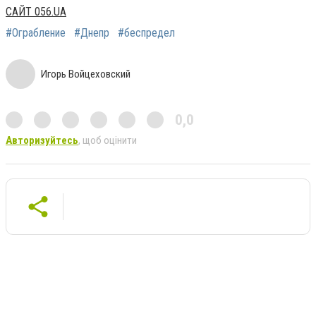
САЙТ 056.UA
#Ограбление
#Днепр
#беспредел
Игорь Войцеховский
0,0
Авторизуйтесь
, щоб оцінити