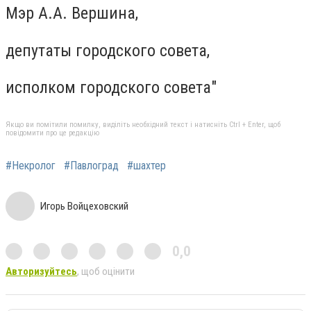
Мэр А.А. Вершина,
депутаты городского совета,
исполком городского совета"
Якщо ви помітили помилку, виділіть необхідний текст і натисніть Ctrl + Enter, щоб
повідомити про це редакцію
#Некролог
#Павлоград
#шахтер
Игорь Войцеховский
0,0
Авторизуйтесь
, щоб оцінити