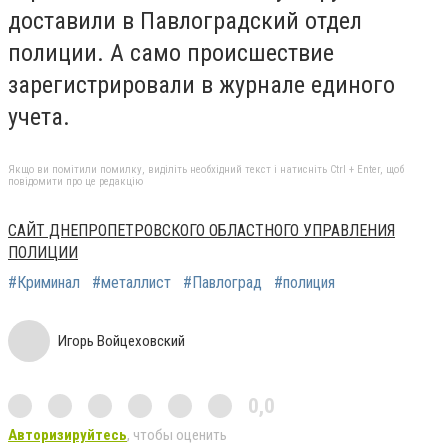
доставили в Павлоградский отдел
полиции. А само происшествие
зарегистрировали в журнале единого
учета.
Якщо ви помітили помилку, виділіть необхідний текст і натисніть Ctrl + Enter, щоб
повідомити про це редакцію
САЙТ ДНЕПРОПЕТРОВСКОГО ОБЛАСТНОГО УПРАВЛЕНИЯ
ПОЛИЦИИ
#Криминал
#металлист
#Павлоград
#полиция
Игорь Войцеховский
0,0
Авторизируйтесь
, чтобы оценить