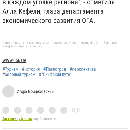
в каждом уголке региона", - отметила
Алла Кефели, глава департамента
экономического развития ОГА.
Якщо ви помітили помилку, виділіть необхідний текст і натисніть Ctrl + Enter, щоб
повідомити про це редакцію
WWW.056.UA
#Туризм
#история
#Павлоград
#перспектива
#зеленый туризм
#"Скифский путь"
Игорь Войцеховский
0,0
Авторизуйтесь
, щоб оцінити