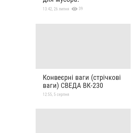
39
13:42, 26 липня
Конвеєрні ваги (стрічкові
ваги) СВЕДА ВК-230
12:55, 5 серпня