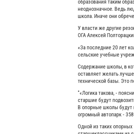
образования таким образ
неоднозначное. Ведь люд
школа. Иначе они обреч
У власти же другие резо
ОГА Алексей Полторацки
«За последние 20 лет к
сельские учебные учреж
Содержание школы, в кот
оставляет желать лучшег
технической базы. Это
"«Логика такова, - пояс
старшие будут подвозить
В опорные школы будут в
огромный автопарк - 358
Одной из таких опорных
старшеклассниками из с