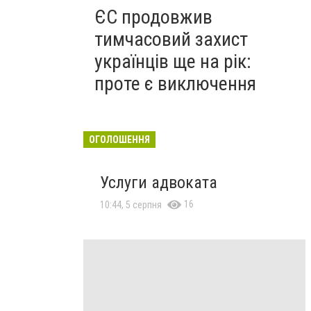
ЄС продовжив
тимчасовий захист
українців ще на рік:
проте є виключення
ОГОЛОШЕННЯ
Услуги адвоката
16
10:44, 5 серпня