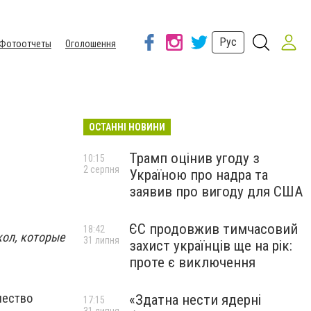
Рус
Фотоотчеты
Оголошення
ОСТАННІ НОВИНИ
Трамп оцінив угоду з
10:15
2 серпня
Україною про надра та
заявив про вигоду для США
ЄС продовжив тимчасовий
18:42
кол, которые
31 липня
захист українців ще на рік:
проте є виключення
чество
«Здатна нести ядерні
17:15