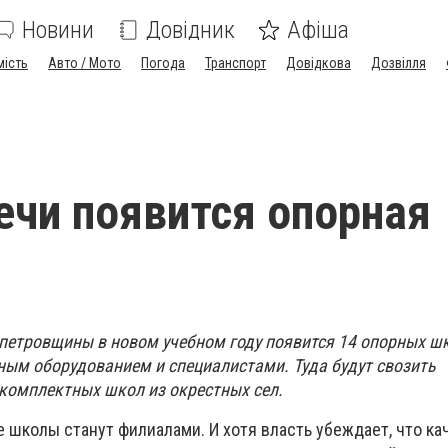
Новини
Довідник
Афіша
мість
Авто / Мото
Погода
Транспорт
Довідкова
Дозвілля
чи появится опорная
петровщины в новом учебном году появится 14 опорных ш
ым оборудованием и специалистами. Туда будут свозить
комплектных школ из окрестных сел.
 школы станут филиалами. И хотя власть убеждает, что ка