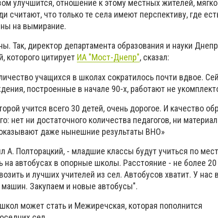
ом улучшится, отношение к этому местных жителей, мягко 
и считают, что только те села имеют перспективу, где ес
ены на вымирание.
ны. Так, директор департамента образования и науки Днеп
й, которого цитирует
ИА "Мост-Днепр"
, сказал:
оличество учащихся в школах сократилось почти вдвое. Се
дения, построенные в начале 90-х, работают не укомплек
орой учится всего 30 детей, очень дорогое. И качество об
о: нет ни достаточного количества педагогов, ни материал
 показывают даже нынешние результаты ВНО»
нил А. Полторацкий, - младшие классы будут учиться по мес
 на автобусах в опорные школы. Расстояние - не более 20
озить и лучших учителей из сел. Автобусов хватит. У нас 
 машин. Закупаем и новые автобусы".
 школ может стать и Межиречская, которая пополнится
оседних сел.