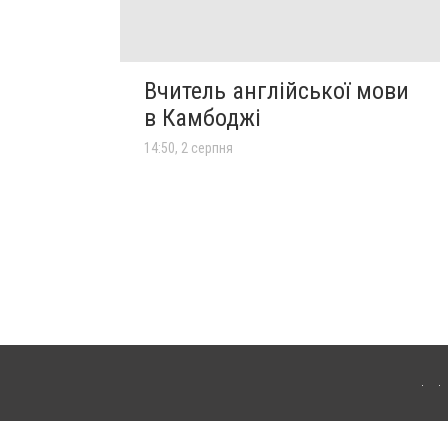
Вчитель англійської мови
в Камбоджі
14:50, 2 серпня
лограда. Для інтернет-видань обов'язкове розміщення прямого, відкритого для