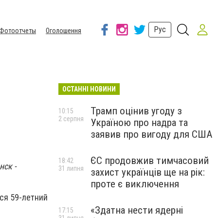
Рус
Фотоотчеты
Оголошення
ОСТАННІ НОВИНИ
Трамп оцінив угоду з
10:15
2 серпня
Україною про надра та
заявив про вигоду для США
ЄС продовжив тимчасовий
18:42
нск -
31 липня
захист українців ще на рік:
проте є виключення
лся 59-летний
«Здатна нести ядерні
17:15