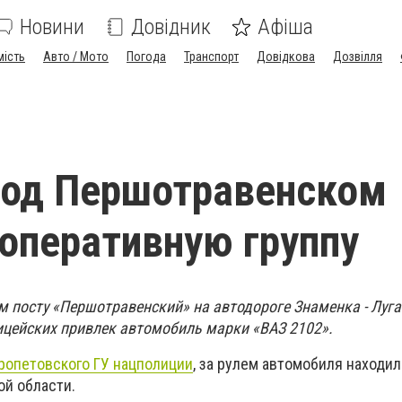
Новини
Довідник
Афіша
мість
Авто / Мото
Погода
Транспорт
Довідкова
Дозвілля
под Першотравенском
оперативную группу
 посту «Першотравенский» на автодороге Знаменка - Луга
цейских привлек автомобиль марки «ВАЗ 2102».
ропетовского ГУ нацполиции
, за рулем автомобиля находи
й области.