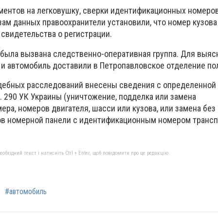
ментов на легковушку, сверки идентификационных номеров
ам данных правоохранители установили, что номер кузова
 свидетельства о регистрации.
была вызвана следственно-оперативная группа. Для выяс
 и автомобиль доставили в Петропавловское отделение по
дебных расследований внесены сведения с определенной
т. 290 УК Украины (уничтожение, подделка или замена
ра, номеров двигателя, шасси или кузова, или замена бе
ов номерной панели с идентификационным номером трансп
бхідний текст і натисніть Ctrl + Enter, щоб повідомити про це редакцію
#автомобиль