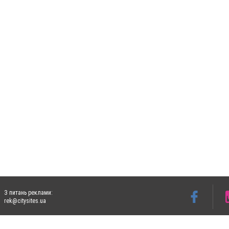
З питань реклами:
rek@citysites.ua
Допускається цитування матеріалів без отримання попередньої згоди 5632.com.ua за