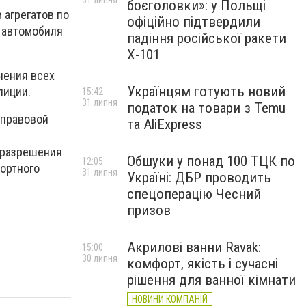
31 липня
боєголовки»: у Польщі
 агрегатов по
офіційно підтвердили
 автомобиля
падіння російської ракети
Х-101
нения всех
Українцям готують новий
лиции.
15:42
31 липня
податок на товари з Temu
 правовой
та AliExpress
з разрешения
Обшуки у понад 100 ТЦК по
12:05
ортного
31 липня
Україні: ДБР проводить
спецоперацію Чесний
призов
Акрилові ванни Ravak:
15:00
30 липня
комфорт, якість і сучасні
рішення для ванної кімнати
НОВИНИ КОМПАНІЙ