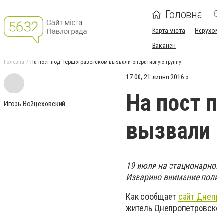
Головна
Карта міста
Нерухо
Вакансії
Головна
На пост под Першотравенском вызвали оперативную группу
17:00, 21 липня 2016 р.
На пост 
Игорь Войцеховский
вызвали 
19 июля на стационарном
Изварино внимание поли
Как сообщает
сайт Днеп
житель Днепропетровско