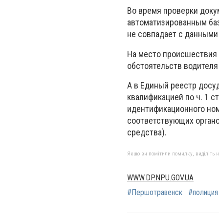
Во время проверки доку
автоматизированным баз
не совпадает с данными
На место происшествия 
обстоятельств водителя
А в Единый реестр досу
квалификацией по ч. 1 с
идентификационного номе
соответствующих орган
средства).
Якщо ви помітили помилку, виділіть нео
WWW.DP.NPU.GOV.UA
#Першотравенск
#полиция