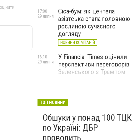
 оцінити
Cica-бум: як центела
17:00
29 липня
азіатська стала головною
рослиною сучасного
догляду
НОВИНИ КОМПАНІЙ
У Financial Times оцінили
16:10
29 липня
перспективи переговорів
Зеленського з Трампом
ТОП НОВИНИ
Обшуки у понад 100 ТЦК
по Україні: ДБР
проводить