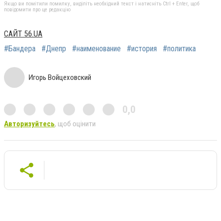
Якщо ви помітили помилку, виділіть необхідний текст і натисніть Ctrl + Enter, щоб
повідомити про це редакцію
САЙТ 56.UA
#Бандера
#Днепр
#наименование
#история
#политика
Игорь Войцеховский
0,0
Авторизуйтесь
, щоб оцінити