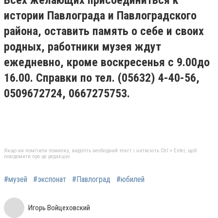
Всех желающих присоединиться к
истории Павлограда и Павлоградского
района, оставить память о себе и своих
родных, работники музея ждут
ежедневно, кроме воскресенья с 9.00до
16.00. Справки по тел. (05632) 4-40-56,
0509672724, 0667275753.
Якщо ви помітили помилку, виділіть необхідний текст і натисніть Ctrl + Enter, щоб
повідомити про це редакцію
#музей
#экспонат
#Павлоград
#юбилей
Игорь Войцеховский