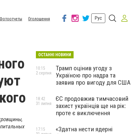
Рус
Фотоотчеты
Оголошення
ОСТАННІ НОВИНИ
ного
Трамп оцінив угоду з
10:15
2 серпня
Україною про надра та
уют
заявив про вигоду для США
кого
ЄС продовжив тимчасовий
18:42
31 липня
захист українців ще на рік:
проте є виключення
тровщины,
апитальных
«Здатна нести ядерні
17:15