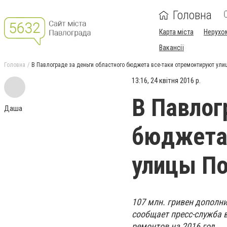
Головна
Карта міста
Нерухо
Вакансії
Головна
В Павлограде за деньги областного бюджета все-таки отремонтируют ул
13:16, 24 квітня 2016 р.
В Павлог
Даша
бюджета 
улицы По
107 млн. гривен дополн
сообщает пресс-служба 
ремонтов на 2016 год.