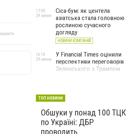
Cica-бум: як центела
17:00
29 липня
азіатська стала головною
рослиною сучасного
догляду
 оцінити
НОВИНИ КОМПАНІЙ
У Financial Times оцінили
16:10
29 липня
перспективи переговорів
Зеленського з Трампом
ТОП НОВИНИ
Обшуки у понад 100 ТЦК
по Україні: ДБР
проводить