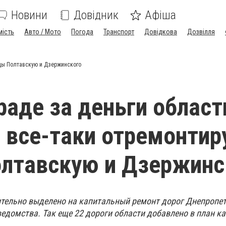
Новини
Довідник
Афіша
мість
Авто / Мото
Погода
Транспорт
Довідкова
Дозвілля
ицы Полтавскую и Дзержинского
раде за деньги област
все-таки отремонтир
лтавскую и Дзержинс
ительно выделено на капитальный ремонт дорог Днепропе
ведомства. Так еще 22 дороги области добавлено в план к