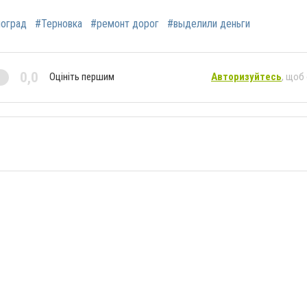
оград
#Терновка
#ремонт дорог
#выделили деньги
0,0
Оцініть першим
Авторизуйтесь
, щоб