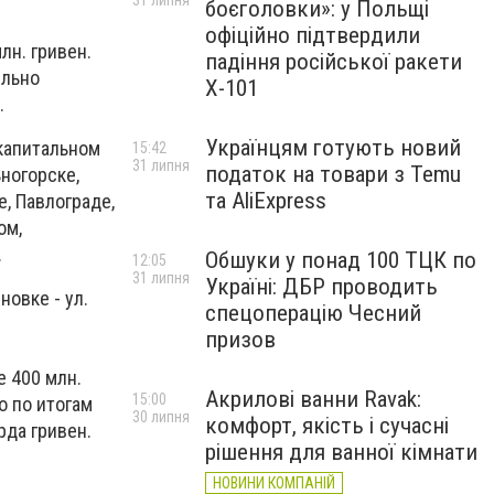
31 липня
боєголовки»: у Польщі
офіційно підтвердили
лн. гривен.
падіння російської ракети
ельно
Х-101
.
Українцям готують новий
 капитальном
15:42
31 липня
податок на товари з Temu
ногорске,
та AliExpress
, Павлограде,
ом,
.
Обшуки у понад 100 ТЦК по
12:05
31 липня
Україні: ДБР проводить
новке - ул.
спецоперацію Чесний
призов
е 400 млн.
Акрилові ванни Ravak:
15:00
о по итогам
30 липня
комфорт, якість і сучасні
рда гривен.
рішення для ванної кімнати
НОВИНИ КОМПАНІЙ