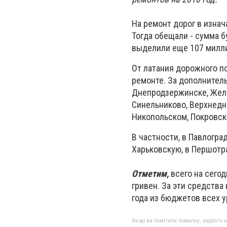
На ремонт дорог в изнач
Тогда обещали - сумма б
выделили еще 107 милли
От латания дорожного по
ремонте.
За дополнитель
Днепродзержинске, Желт
Синельниково, Верхнедн
Никопольском, Покровск
В частности, в Павлогра
Харьковскую, в Першотр
Отметим,
всего на сегод
гривен.
За эти средства
года из бюджетов всех у
Якщо ви помітили помилку, виділіть нео