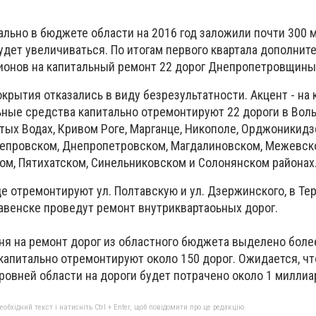
ально в бюджете области на 2016 год заложили почти 300 м
удет увеличиваться. По итогам первого квартала дополнит
онов на капитальный ремонт 22 дорог Днепропетровщины
крытия отказались в виду безрезультатности. А
кцент - на
ные средства капитально отремонтируют 22 дороги в Воль
ых Водах, Кривом Роге, Марганце, Никополе, Орджоникидзе
епровском, Днепропетровском, Магдалиновском, Межевск
ом, Пятихатском, Синельниковском и Солонянском районах
де отремонтируют ул. Полтавскую и ул. Дзержинского, в Тер
авенске проведут ремонт внутриквартаоьных дорог.
ня на ремонт дорог из областного бюджета выделено боле
 капитально отремонтируют около 150 дорог.
Ожидается, чт
ровней области на дороги будет потрачено около 1 миллиа
бхідний текст і натисніть Ctrl + Enter, щоб повідомити про це редакцію