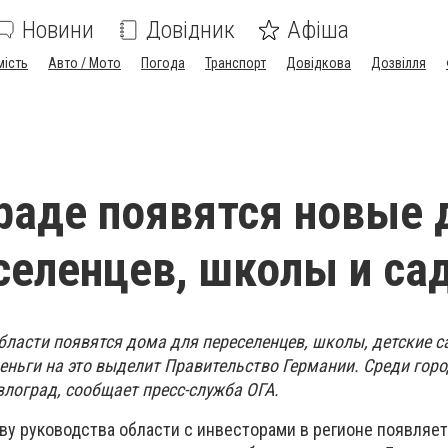
Новини
Довідник
Афіша
мість
Авто / Мото
Погода
Транспорт
Довідкова
Дозвілля
раде появятся новые
селенцев, школы и са
области появятся дома для переселенцев, школы, детские с
ньги на это выделит Правительство Германии. Среди горо
влоград, сообщает пресс-служба ОГА.
ву руководства области с инвесторами в регионе появляе