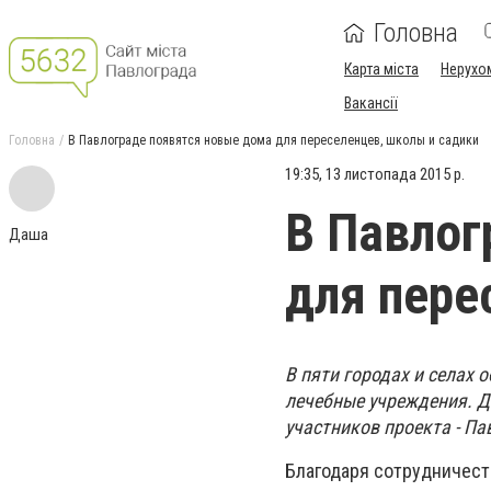
Головна
Карта міста
Нерухо
Вакансії
Головна
В Павлограде появятся новые дома для переселенцев, школы и садики
19:35, 13 листопада 2015 р.
В Павлог
Даша
для пере
В пяти городах и селах 
лечебные учреждения. Де
участников проекта - Па
Благодаря сотрудничест