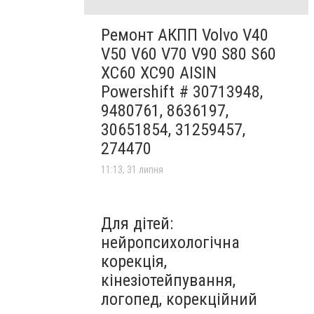
Ремонт АКПП Volvo V40
V50 V60 V70 V90 S80 S60
XC60 XC90 AISIN
Powershift # 30713948,
9480761, 8636197,
30651854, 31259457,
274470
11:13, 31 липня
Для дітей:
нейропсихологічна
корекція,
кінезіотейпування,
логопед, корекційний