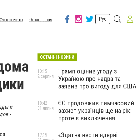
Рус
Фотоотчеты
Оголошення
ОСТАННІ НОВИНИ
 дома
Трамп оцінив угоду з
10:15
2 серпня
Україною про надра та
дики
заявив про вигоду для США
ЄС продовжив тимчасовий
18:42
ады и
31 липня
захист українців ще на рік:
дов -
проте є виключення
тся
«Здатна нести ядерні
17:15