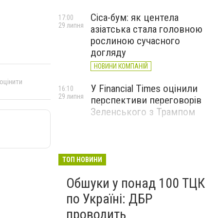
Cica-бум: як центела
17:00
29 липня
азіатська стала головною
рослиною сучасного
догляду
НОВИНИ КОМПАНІЙ
 оцінити
У Financial Times оцінили
16:10
29 липня
перспективи переговорів
Зеленського з Трампом
ТОП НОВИНИ
Обшуки у понад 100 ТЦК
по Україні: ДБР
проводить