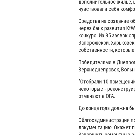
дополнительное жилье, 
чувствовали себя комфо
Средства на создание о
через банк развития Kf
конкурс. Из 85 заявок о
Запорожской, Харьковск
собственности, которые
Победителями в Днепроп
Верхнеднепровск, Вольн
"Отобрали 10 помещений
некоторые - реконструир
отмечают в ОГА.
До конца года должна б
Облгосадминистрация п
документацию. Окажет п
Завершить ремонтные ра