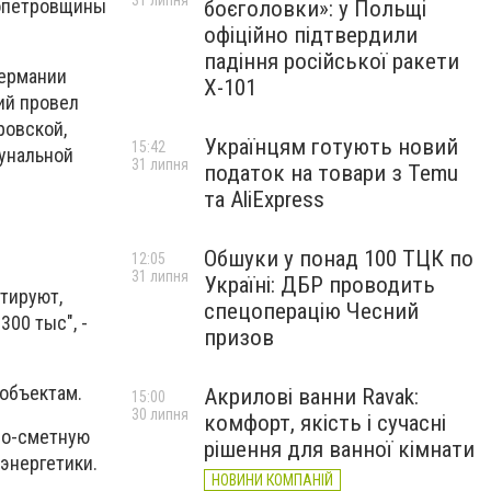
31 липня
лопетровщины
боєголовки»: у Польщі
офіційно підтвердили
падіння російської ракети
Германии
Х-101
ий провел
ровской,
Українцям готують новий
15:42
унальной
31 липня
податок на товари з Temu
та AliExpress
Обшуки у понад 100 ТЦК по
12:05
31 липня
Україні: ДБР проводить
тируют,
спецоперацію Чесний
00 тыс", -
призов
 объектам.
Акрилові ванни Ravak:
15:00
30 липня
комфорт, якість і сучасні
но-сметную
рішення для ванної кімнати
энергетики.
НОВИНИ КОМПАНІЙ