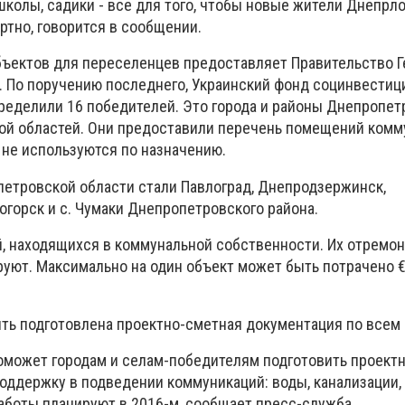
школы, садики - все для того, чтобы новые жители Днепр
ртно, говорится в сообщении.
бъектов для переселенцев предоставляет Правительство 
W. По поручению последнего, Украинский фонд социнвестиц
пределили 16 победителей. Это города и районы Днепропет
ой областей. Они предоставили перечень помещений комм
 не используются по назначению.
етровской области стали Павлоград, Днепродзержинск,
огорск и с. Чумаки Днепропетровского района.
, находящихся в коммунальной собственности. Их отремон
уют. Максимально на один объект может быть потрачено €3
ыть подготовлена проектно-сметная документация по всем
оможет городам и селам-победителям подготовить проект
оддержку в подведении коммуникаций: воды, канализации, 
боты планируют в 2016-м, сообщает пресс-служба.