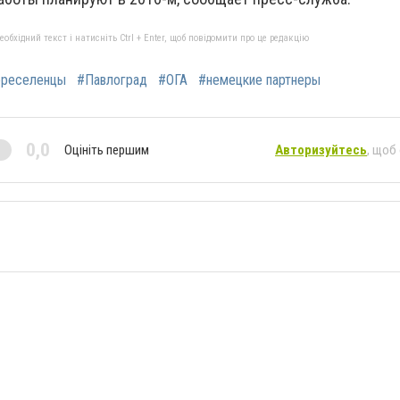
бхідний текст і натисніть Ctrl + Enter, щоб повідомити про це редакцію
ереселенцы
#Павлоград
#ОГА
#немецкие партнеры
0,0
Оцініть першим
Авторизуйтесь
, щоб