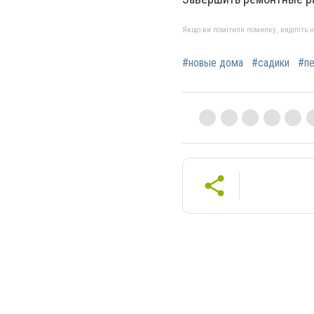
Якщо ви помітили помилку, виділіть нео
#новые дома
#садики
#п