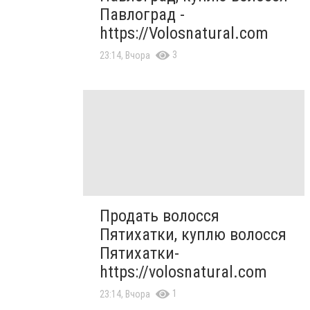
Павлоград -
https://Volosnatural.com
3
23:14, Вчора
Продать волосся
Пятихатки, куплю волосся
Пятихатки-
https://volosnatural.com
1
23:14, Вчора