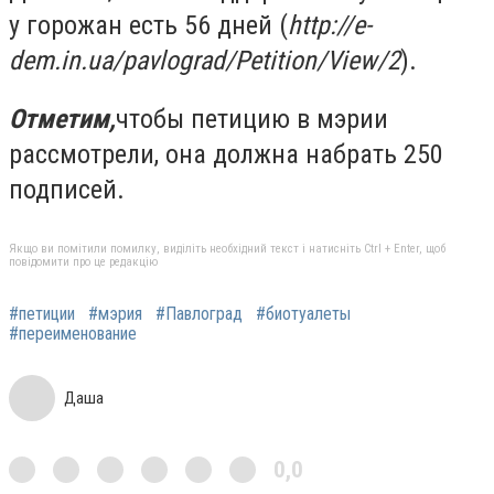
у горожан есть 56 дней (
http://e-
dem.in.ua/pavlograd/Petition/View/2
).
Отметим,
чтобы петицию в мэрии
рассмотрели, она должна набрать 250
подписей.
Якщо ви помітили помилку, виділіть необхідний текст і натисніть Ctrl + Enter, щоб
повідомити про це редакцію
#петиции
#мэрия
#Павлоград
#биотуалеты
#переименование
Даша
0,0