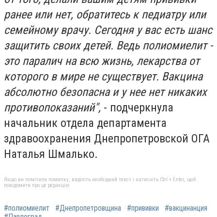
ранее или нет, обратитесь к педиатру или
семейному врачу. Сегодня у вас есть шанс
защитить своих детей. Ведь полиомиелит -
это паралич на всю жизнь, лекарства от
которого в мире не существует. Вакцина
абсолютно безопасна и у нее нет никаких
противопоказаний",
- подчеркнула
начальник отдела департамента
здравоохранения Днепропетровской ОГА
Наталья Шмалько.
Якщо ви помітили помилку, виділіть необхідний текст і натисніть Ctrl + Enter, щоб
повідомити про це редакцію
#полиомиелит
#Днепропетровщина
#прививки
#вакцинанция
#Павлоград