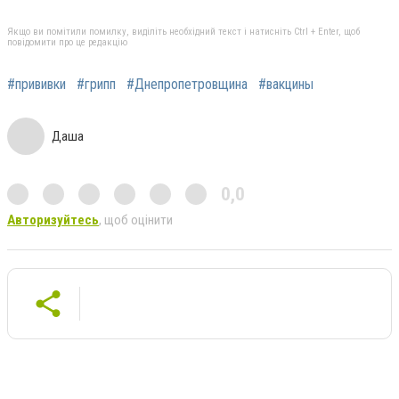
Якщо ви помітили помилку, виділіть необхідний текст і натисніть Ctrl + Enter, щоб
повідомити про це редакцію
#прививки
#грипп
#Днепропетровщина
#вакцины
Даша
0,0
Авторизуйтесь
, щоб оцінити