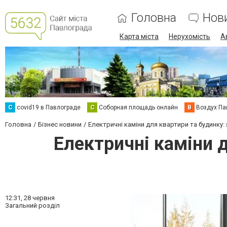
Головна
Нов
Карта міста
Нерухомість
А
C
covid19 в Павлограде
С
Соборная площадь онлайн
В
Воздух Па
Головна
Бізнес новини
Електричні каміни для квартири та будинку: 
Електричні каміни д
12:31,
28 червня
Загальний розділ