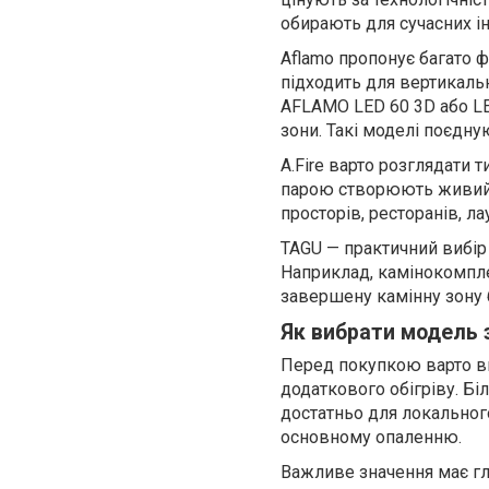
обирають для сучасних ін
Aflamo пропонує багато 
підходить для вертикальн
AFLAMO LED 60 3D або LE
зони. Такі моделі поєдну
A.Fire варто розглядати 
парою створюють живий, 
просторів, ресторанів, ла
TAGU — практичний вибір 
Наприклад, камінокомпл
завершену камінну зону 
Як вибрати модель 
Перед покупкою варто ви
додаткового обігріву. Бі
достатньо для локального
основному опаленню.
Важливе значення має гл