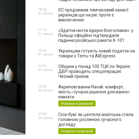
18:42,
ЄС продовжив тимчасовий захист
31 липня
українців ще на рік: проте є
виключення
17:15,
«Здатна нести ядерні боєголовки»: у
31 липня
Польщі офіційно підтвердили
падіння російської ракети Х-101
15:42,
Українцям готують новий податок на
31 липня
товари з Temu та AliExpress
12:05,
Обшуки у понад 100 ТЦК по Україні:
31 липня
ДБР проводить спецоперацію
Чесний призов
15:00,
Акрилові ванни Ravak: комфорт,
30 липня
якість і сучасні рішення для ванної
кімнати
Новини компаній
17:00,
Cica-бум: як центела азіатська стала
29 липня
головною рослиною сучасного
догляду
Новини компаній