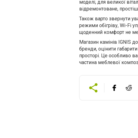
моделі, для великої віт
відремонтоване, простіш
Також варто звернути ува
режими обігріву, Wi-Fi у
щоденний комфорт не ме
Магазин камінів IGNIS до
бренди, оцінити габарит
просторі. Це особливо в
частина меблевої композ