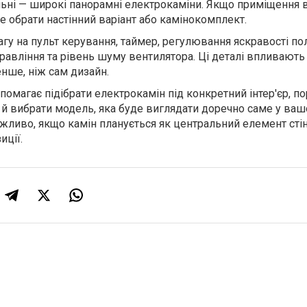
альні — широкі панорамні електрокаміни. Якщо приміщення
е обрати настінний варіант або камінокомплект.
гу на пульт керування, таймер, регулювання яскравості пол
правління та рівень шуму вентилятора. Ці деталі впливають
нше, ніж сам дизайн.
помагає підібрати електрокамін під конкретний інтер'єр, по
и й вибрати модель, яка буде виглядати доречно саме у ва
ажливо, якщо камін планується як центральний елемент сті
иції.