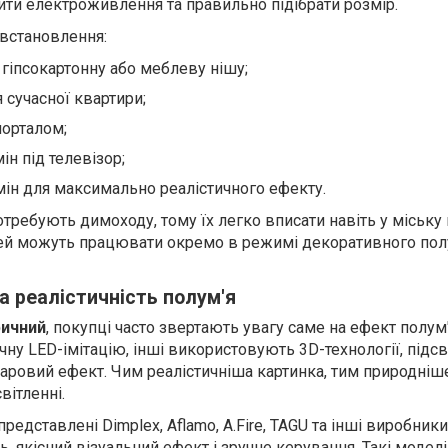
и електроживлення та правильно підібрати розмір.
встановлення:
 гіпсокартонну або меблеву нішу;
 сучасної квартири;
порталом;
ін під телевізор;
ін для максимально реалістичного ефекту.
требують димоходу, тому їх легко вписати навіть у міську 
ей можуть працювати окремо в режимі декоративного полу
та реалістичність полум'я
ричний
, покупці часто звертають увагу саме на ефект полум'
ну LED-імітацію, інші використовують 3D-технології, підс
аровий ефект. Чим реалістичніша картинка, тим природніш
вітленні.
представлені Dimplex, Aflamo, A.Fire, TAGU та інші виробники
ь, якісний візуальний ефект і зручне керування. Такі моделі