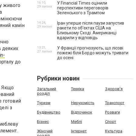
16:10,
У Financial Times оцінили
ру живого
29 липня
перспективи переговорів
а
Зеленського з Трампом
е змінюючи
14:24,
Іран уперше після паузи запустив
'яний камін
29 липня
ракети по обʼєктах США на
Близькому Сході. Американці
вдарили у відповідь
ачно
в деяких
13:21,
У Франції прогнозують, що лісові
27 липня
пожежі біля Бордо можуть тривати
in-
до осені
орталу до
Рубрики новин
. Якщо
Загальний
Техніка
Здоров'я
розділ
ований
е готовий
Туризм
Нерухомість
Транспорт
делі з
Будівництво
Відпочинок
Розваги
Бізнес
Меблі
Спорт
 меблеву
елемент.
Жіночий
Інтернет
Культура
розділ