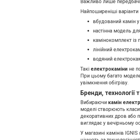
Важливо лише передбачит
Найпоширеніші варіанти 
вбудований камін у
настінна модель для
камінокомплект із 
лінійний електрокам
водяний електрокам
Такі
електрокаміни
не по
При цьому багато модел
увімкнення обігріву.
Бренди, технології 
Вибираючи
камін елект
моделі створюють класич
декоративних дров або п
виглядає у вечірньому ос
У магазині камінів IGNIS 
цінують за технологічніст