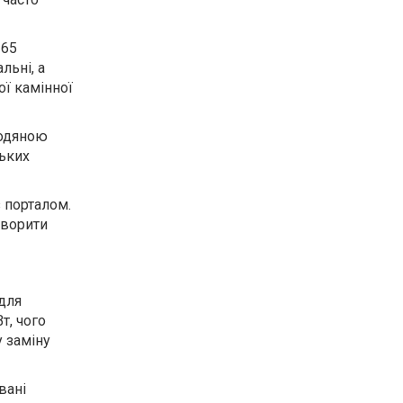
 65
льні, а
ї камінної
водяною
ських
 порталом.
творити
для
т, чого
у заміну
вані