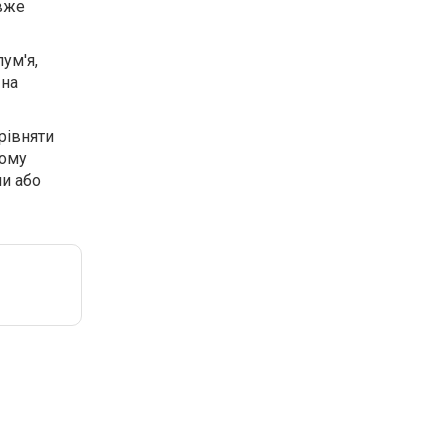
 вже
ум'я,
 на
рівняти
шому
ни або