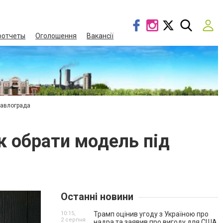
оотчеты
Оголошення
Вакансії
Павлограда
як обрати модель під
Останні новини
10:15,
Трамп оцінив угоду з Україною про
2 серпня
надра та заявив про вигоду для США