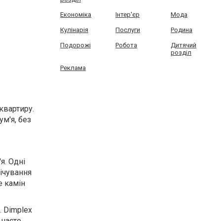
Економіка
Інтер'єр
Мода
Кулінарія
Послуги
Родина
Подорожі
Робота
Дитячий
розділ
Реклама
квартиру.
м'я, без
я. Одні
вічування
е камін
. Dimplex
 часто