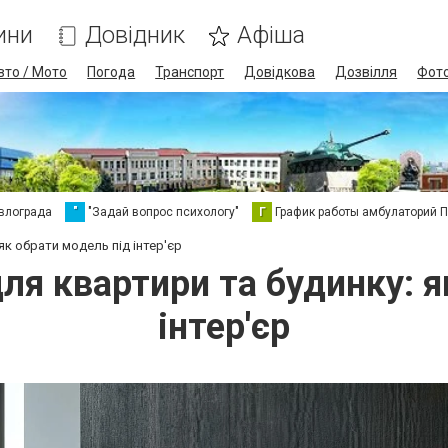
ини
Довідник
Афіша
вто / Мото
Погода
Транспорт
Довідкова
Дозвілля
Фот
влограда
"
"Задай вопрос психологу"
Г
График работы амбулаторий 
як обрати модель під інтер'єр
ля квартири та будинку: 
інтер'єр